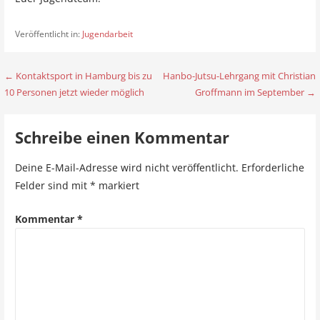
Veröffentlicht in:
Jugendarbeit
← Kontaktsport in Hamburg bis zu
Hanbo-Jutsu-Lehrgang mit Christian
B
10 Personen jetzt wieder möglich
Groffmann im September →
e
i
Schreibe einen Kommentar
t
Deine E-Mail-Adresse wird nicht veröffentlicht.
Erforderliche
r
Felder sind mit
*
markiert
a
Kommentar
*
g
s
n
a