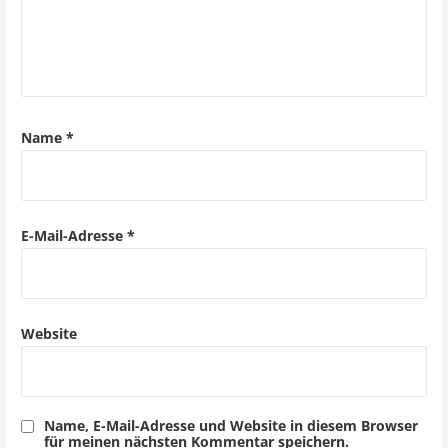
v
i
g
a
Name
*
t
i
o
E-Mail-Adresse
*
n
Website
Name, E-Mail-Adresse und Website in diesem Browser
für meinen nächsten Kommentar speichern.