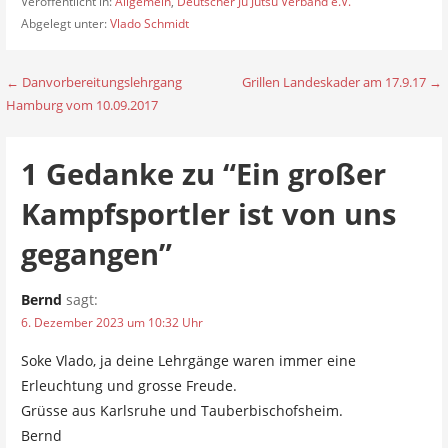
Veröffentlicht in:
Allgemein
,
Deutscher Ju Jutsu Verband e.V.
Abgelegt unter:
Vlado Schmidt
← Danvorbereitungslehrgang
Grillen Landeskader am 17.9.17 →
B
Hamburg vom 10.09.2017
e
i
1 Gedanke zu
“Ein großer
t
Kampfsportler ist von uns
r
gegangen”
a
Bernd
sagt:
g
6. Dezember 2023 um 10:32 Uhr
s
Soke Vlado, ja deine Lehrgänge waren immer eine
n
Erleuchtung und grosse Freude.
a
Grüsse aus Karlsruhe und Tauberbischofsheim.
Bernd