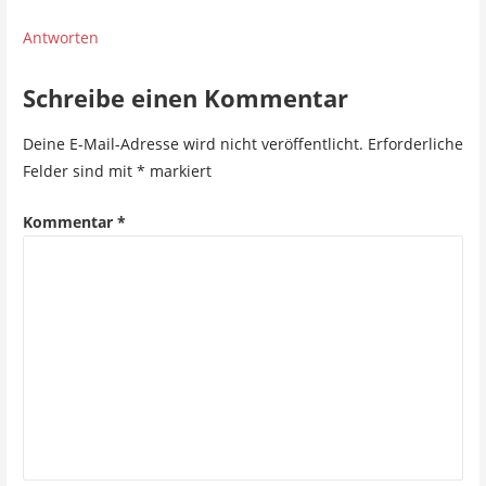
v
i
Antworten
g
Schreibe einen Kommentar
a
Deine E-Mail-Adresse wird nicht veröffentlicht.
Erforderliche
t
Felder sind mit
*
markiert
i
Kommentar
*
o
n