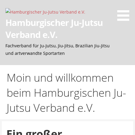
Z
u
m
Hamburgischer Ju-Jutsu
I
Verband e.V.
n
h
Fachverband für Ju-Jutsu, Jiu-Jitsu, Brazilian Jiu-Jitsu
a
und artverwandte Sportarten
l
t
s
Moin und willkommen
p
r
beim Hamburgischen Ju-
i
n
Jutsu Verband e.V.
g
e
n
Ein großer