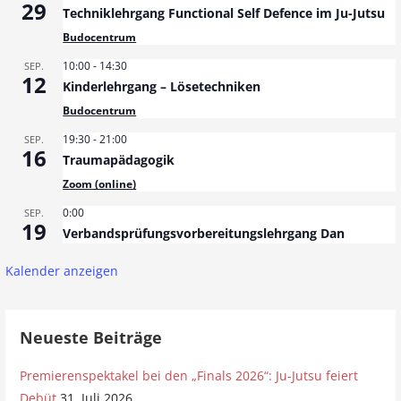
29
Techniklehrgang Functional Self Defence im Ju-Jutsu
g
Budocentrum
s
10:00
-
14:30
SEP.
12
n
Kinderlehrgang – Lösetechniken
Budocentrum
a
19:30
-
21:00
SEP.
v
16
Traumapädagogik
i
Zoom (online)
g
0:00
SEP.
19
Verbandsprüfungsvorbereitungslehrgang Dan
a
Kalender anzeigen
t
i
Neueste Beiträge
o
n
Premierenspektakel bei den „Finals 2026“: Ju-Jutsu feiert
Debüt
31. Juli 2026