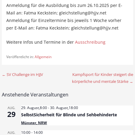
Anmeldung für die Ausbildung bis zum 26.10.2025 per E-
Mail an: Fatma Keckstein; gleichstellung@hjjv.net
Anmeldung für Einzeltermine bis jeweils 1 Woche vorher
per E-Mail an: Fatma Keckstein; gleichstellung@hjjv.net
Weitere Infos und Termine in der
Ausschreibung
Veröffentlicht in:
Allgemein
← SV Challenge im HJJV
Kampfsport für Kinder steigert die
B
körperliche und mentale Stärke →
e
Anstehende Veranstaltungen
i
t
29. August,8:00
-
30. August,18:00
AUG.
29
SelbstSicherheit für Blinde und Sehbehinderte
r
Münster, NRW
a
10:00
-
14:00
AUG.