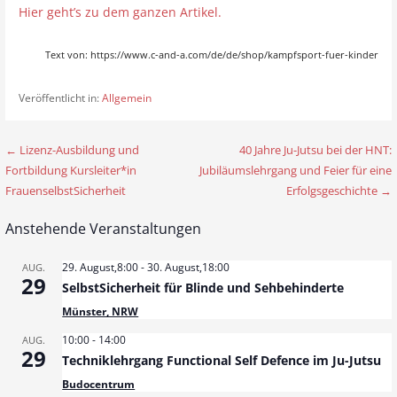
Hier geht’s zu dem ganzen Artikel.
Text von: https://www.c-and-a.com/de/de/shop/kampfsport-fuer-kinder
Veröffentlicht in:
Allgemein
← Lizenz-Ausbildung und
40 Jahre Ju-Jutsu bei der HNT:
B
Fortbildung Kursleiter*in
Jubiläumslehrgang und Feier für eine
e
FrauenselbstSicherheit
Erfolgsgeschichte →
i
Anstehende Veranstaltungen
t
29. August,8:00
-
30. August,18:00
AUG.
r
29
SelbstSicherheit für Blinde und Sehbehinderte
a
Münster, NRW
10:00
-
14:00
AUG.
g
29
Techniklehrgang Functional Self Defence im Ju-Jutsu
s
Budocentrum