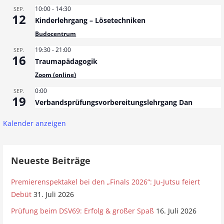
n
10:00
-
14:30
SEP.
12
Kinderlehrgang – Lösetechniken
a
Budocentrum
v
19:30
-
21:00
SEP.
16
i
Traumapädagogik
Zoom (online)
g
0:00
SEP.
a
19
Verbandsprüfungsvorbereitungslehrgang Dan
t
Kalender anzeigen
i
o
Neueste Beiträge
n
Premierenspektakel bei den „Finals 2026“: Ju-Jutsu feiert
Debüt
31. Juli 2026
Prüfung beim DSV69: Erfolg & großer Spaß
16. Juli 2026