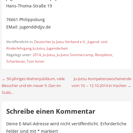
Hans-Thoma-Straße 19
76661 Philippsburg
EMail: jugend@djjv.de
Veröffentlicht in:
Deutscher Ju Jutsu Verband e.V.
,
Jugend- und
Kinderlehrgang Ju-Jutsu
,
Jugendarbeit
Abgelegt unter:
2014
,
Ju-Jutsu
,
Ju-Jutsu Sommercamp
,
Restplätze
,
Scharbeutz
,
Tom Ismer
← 50-jähriges Mattenjubiläum, viele
Ju-Jutsu Kompetenzwochenende
B
Besucher und ein neuer 9. Dan im
vom 10. – 12.10.2014 in Hachen →
e
Scala…
i
Schreibe einen Kommentar
t
r
Deine E-Mail-Adresse wird nicht veröffentlicht.
Erforderliche
Felder sind mit
*
markiert