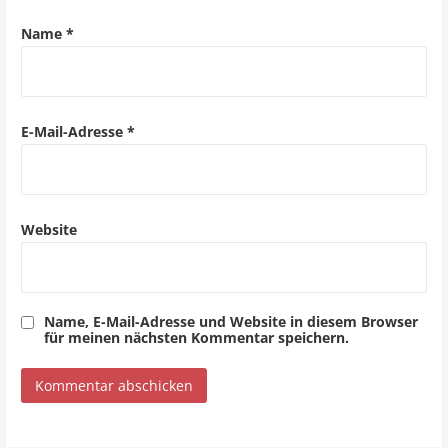
a
Name
*
t
i
o
E-Mail-Adresse
*
n
Website
Name, E-Mail-Adresse und Website in diesem Browser
für meinen nächsten Kommentar speichern.