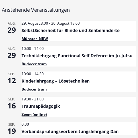
Anstehende Veranstaltungen
29. August,8:00
-
30. August,18:00
AUG.
29
SelbstSicherheit für Blinde und Sehbehinderte
Münster, NRW
10:00
-
14:00
AUG.
29
Techniklehrgang Functional Self Defence im Ju-Jutsu
Budocentrum
10:00
-
14:30
SEP.
12
Kinderlehrgang – Lösetechniken
Budocentrum
19:30
-
21:00
SEP.
16
Traumapädagogik
Zoom (online)
0:00
SEP.
19
Verbandsprüfungsvorbereitungslehrgang Dan