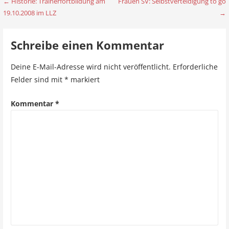
← Historie: Trainerfortbildung am
Frauen SV: Selbstverteidigung to go
B
19.10.2008 im LLZ
→
e
i
Schreibe einen Kommentar
t
Deine E-Mail-Adresse wird nicht veröffentlicht.
Erforderliche
r
Felder sind mit
*
markiert
a
Kommentar
*
g
s
n
a
v
i
g