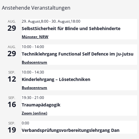
e
Anstehende Veranstaltungen
i
t
29. August,8:00
-
30. August,18:00
AUG.
29
SelbstSicherheit für Blinde und Sehbehinderte
r
Münster, NRW
a
10:00
-
14:00
AUG.
29
Techniklehrgang Functional Self Defence im Ju-Jutsu
g
Budocentrum
s
10:00
-
14:30
SEP.
12
n
Kinderlehrgang – Lösetechniken
Budocentrum
a
19:30
-
21:00
SEP.
v
16
Traumapädagogik
i
Zoom (online)
g
0:00
SEP.
19
Verbandsprüfungsvorbereitungslehrgang Dan
a