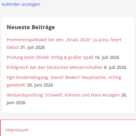
Kalender anzeigen
t
i
Neueste Beiträge
o
n
Premierenspektakel bei den „Finals 2026“: Ju-Jutsu feiert
Debüt
31. Juli 2026
Prüfung beim DSV69: Erfolg & großer Spaß
16. Juli 2026
Erfolgreich bei den Deutschen Meisterschaften
8. Juli 2026
HJJV-Kinderlehrgang: Stand? Boden? Hauptsache, richtig
gehebelt!
30. Juni 2026
Verbandsprüfung: Schweiß, Können und klare Ansagen
26.
Juni 2026
Impressum