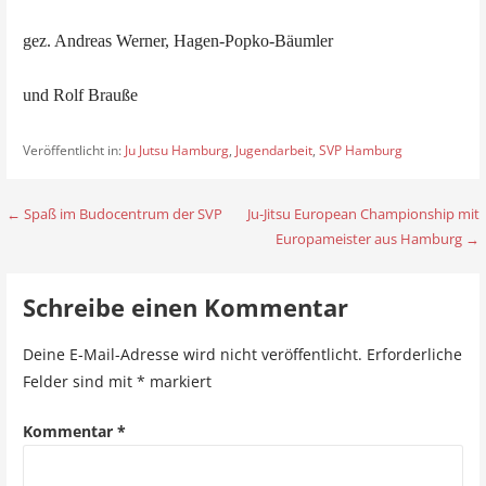
gez. Andreas Werner, Hagen-Popko-Bäumler
und Rolf Brauße
Veröffentlicht in:
Ju Jutsu Hamburg
,
Jugendarbeit
,
SVP Hamburg
← Spaß im Budocentrum der SVP
Ju-Jitsu European Championship mit
B
Europameister aus Hamburg →
e
i
Schreibe einen Kommentar
t
Deine E-Mail-Adresse wird nicht veröffentlicht.
Erforderliche
r
Felder sind mit
*
markiert
a
Kommentar
*
g