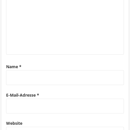
s
n
a
v
i
g
a
Name
*
t
i
o
E-Mail-Adresse
*
n
Website