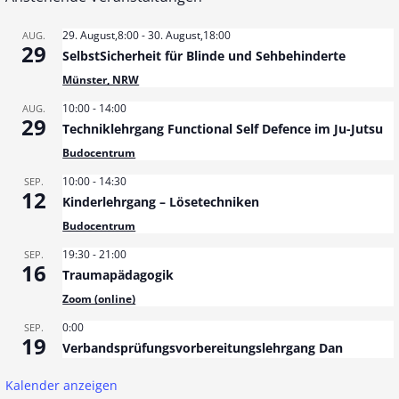
29. August,8:00
-
30. August,18:00
AUG.
29
SelbstSicherheit für Blinde und Sehbehinderte
Münster, NRW
10:00
-
14:00
AUG.
29
Techniklehrgang Functional Self Defence im Ju-Jutsu
Budocentrum
10:00
-
14:30
SEP.
12
Kinderlehrgang – Lösetechniken
Budocentrum
19:30
-
21:00
SEP.
16
Traumapädagogik
Zoom (online)
0:00
SEP.
19
Verbandsprüfungsvorbereitungslehrgang Dan
Kalender anzeigen