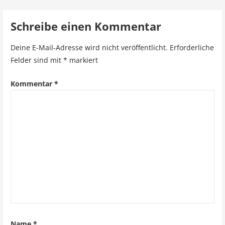
e
Schreibe einen Kommentar
i
Deine E-Mail-Adresse wird nicht veröffentlicht.
Erforderliche
t
Felder sind mit
*
markiert
r
Kommentar
*
a
g
s
n
a
v
i
g
Name
*