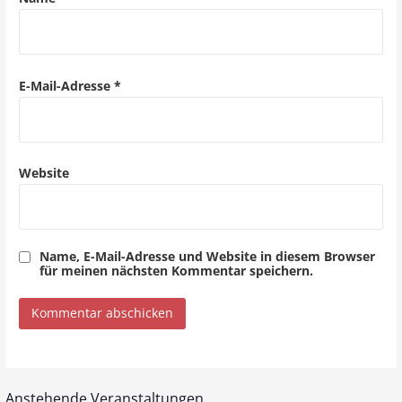
a
t
i
E-Mail-Adresse
*
o
n
Website
Name, E-Mail-Adresse und Website in diesem Browser
für meinen nächsten Kommentar speichern.
Anstehende Veranstaltungen