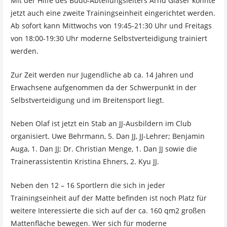
Mit der Hilfe des Budo-Abteilungsleiters
Arnd Gläser
konnte
jetzt auch eine
zweite Trainingseinheit
eingerichtet werden.
Ab sofort kann
Mittwochs von 19:45-21:30 Uhr und Freitags
von 18:00-19:30 Uhr
moderne Selbstverteidigung trainiert
werden.
Zur Zeit werden nur Jugendliche ab ca. 14 Jahren und
Erwachsene aufgenommen da der Schwerpunkt in der
Selbstverteidigung und im Breitensport liegt.
Neben Olaf ist jetzt ein Stab an JJ-Ausbildern im Club
organisiert.
Uwe Behrmann
, 5. Dan JJ, JJ-Lehrer;
Benjamin
Auga
, 1. Dan JJ;
Dr. Christian Menge
, 1. Dan JJ sowie die
Trainerassistentin
Kristina Ehners
, 2. Kyu JJ.
Neben den 12 – 16 Sportlern die sich in jeder
Trainingseinheit auf der Matte befinden ist noch Platz für
weitere Interessierte die sich auf der ca. 160 qm2 großen
Mattenfläche bewegen. Wer sich für moderne