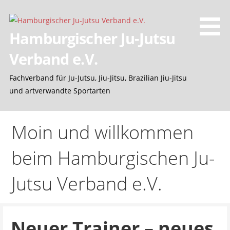
Z
u
m
Hamburgischer Ju-Jutsu
I
Verband e.V.
n
h
Fachverband für Ju-Jutsu, Jiu-Jitsu, Brazilian Jiu-Jitsu
a
und artverwandte Sportarten
l
t
s
Moin und willkommen
p
r
beim Hamburgischen Ju-
i
n
Jutsu Verband e.V.
g
e
n
Neuer Trainer – neues