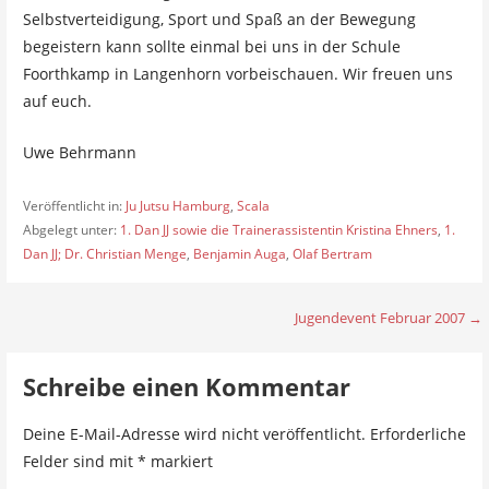
Selbstverteidigung, Sport und Spaß an der Bewegung
begeistern kann sollte einmal bei uns in der Schule
Foorthkamp in Langenhorn vorbeischauen. Wir freuen uns
auf euch.
Uwe Behrmann
Veröffentlicht in:
Ju Jutsu Hamburg
,
Scala
Abgelegt unter:
1. Dan JJ sowie die Trainerassistentin Kristina Ehners
,
1.
Dan JJ; Dr. Christian Menge
,
Benjamin Auga
,
Olaf Bertram
Jugendevent Februar 2007 →
B
e
Schreibe einen Kommentar
i
Deine E-Mail-Adresse wird nicht veröffentlicht.
Erforderliche
t
Felder sind mit
*
markiert
r