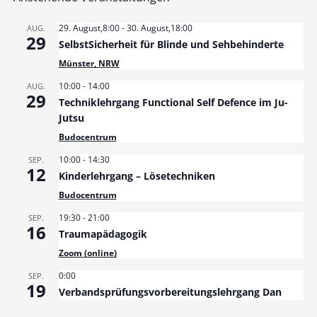
29. August,8:00
-
30. August,18:00
AUG.
29
SelbstSicherheit für Blinde und Sehbehinderte
Münster, NRW
10:00
-
14:00
AUG.
29
Techniklehrgang Functional Self Defence im Ju-
Jutsu
Budocentrum
10:00
-
14:30
SEP.
12
Kinderlehrgang – Lösetechniken
Budocentrum
19:30
-
21:00
SEP.
16
Traumapädagogik
Zoom (online)
0:00
SEP.
19
Verbandsprüfungsvorbereitungslehrgang Dan