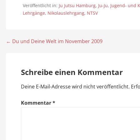
Veröffentlicht in:
Ju Jutsu Hamburg
,
Ju-Ju
,
Jugend- und K
Lehrgänge
,
Nikolauslehrgang
,
NTSV
← Du und Deine Welt im November 2009
B
e
i
Schreibe einen Kommentar
t
Deine E-Mail-Adresse wird nicht veröffentlicht.
Erf
r
Kommentar
*
a
g