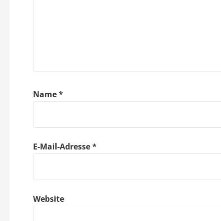
s
n
a
v
i
Name
*
g
a
E-Mail-Adresse
*
t
i
o
Website
n