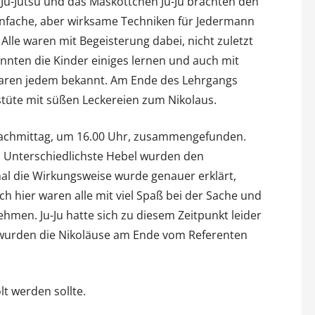
 Ju-Jutsu und das Maskottchen Ju-Ju brachten den
infache, aber wirksame Techniken für Jedermann
 Alle waren mit Begeisterung dabei, nicht zuletzt
konnten die Kinder einiges lernen und auch mit
waren jedem bekannt. Am Ende des Lehrgangs
tstüte mit süßen Leckereien zum Nikolaus.
 Nachmittag, um 16.00 Uhr, zusammengefunden.
t. Unterschiedlichste Hebel wurden den
al die Wirkungsweise wurde genauer erklärt,
ch hier waren alle mit viel Spaß bei der Sache und
men. Ju-Ju hatte sich zu diesem Zeitpunkt leider
wurden die Nikoläuse am Ende vom Referenten
t werden sollte.