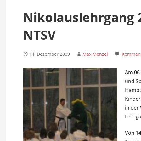
n
Nikolauslehrgang 2
NTSV
14. Dezember 2009
Max Menzel
Kommenta
Am 06.
und Sp
Hambur
Kinder
in der
Lehrga
Von 14