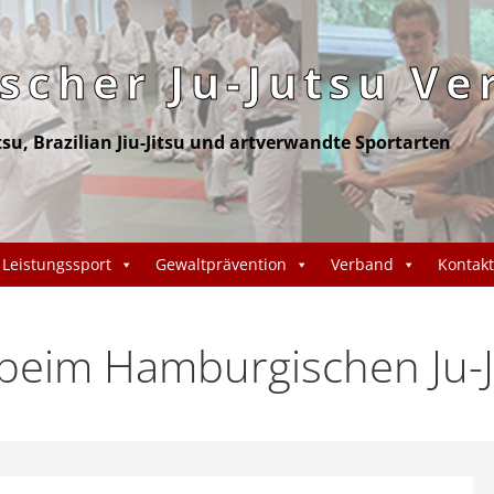
cher Ju-Jutsu Ve
itsu, Brazilian Jiu-Jitsu und artverwandte Sportarten
Leistungssport
Gewaltprävention
Verband
Kontakt
eim Hamburgischen Ju-J