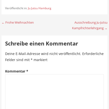
Veröffentlicht in:
Ju Jutsu Hamburg
← Frohe Weihnachten
Ausschreibung Ju-Jutsu
B
Kampfrichterlehrgang →
e
i
Schreibe einen Kommentar
t
Deine E-Mail-Adresse wird nicht veröffentlicht.
Erforderliche
r
Felder sind mit
*
markiert
a
Kommentar
*
g
s
n
a