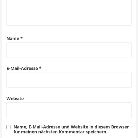
v
i
g
a
Name
*
t
i
o
E-Mail-Adresse
*
n
Website
Name, E-Mail-Adresse und Website in diesem Browser
für meinen nächsten Kommentar speichern.