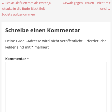
← Scala: Olaf Bertram als erster Ju-
Gewalt gegen Frauen – nicht mit
B
Jutsuka in die Budo Black Belt
uns! →
e
Society aufgenommen
i
Schreibe einen Kommentar
t
r
Deine E-Mail-Adresse wird nicht veröffentlicht.
Erforderliche
Felder sind mit
*
markiert
a
g
Kommentar
*
s
n
a
v
i