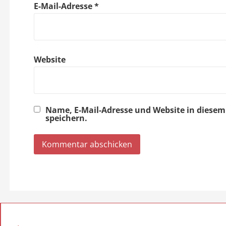
E-Mail-Adresse
*
i
o
Website
n
Name, E-Mail-Adresse und Website in dies
speichern.