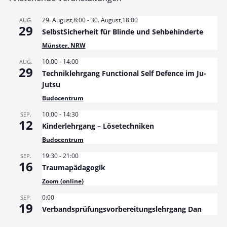
29. August,8:00
-
30. August,18:00
AUG.
29
SelbstSicherheit für Blinde und Sehbehinderte
Münster, NRW
10:00
-
14:00
AUG.
29
Techniklehrgang Functional Self Defence im Ju-
Jutsu
Budocentrum
10:00
-
14:30
SEP.
12
Kinderlehrgang – Lösetechniken
Budocentrum
19:30
-
21:00
SEP.
16
Traumapädagogik
Zoom (online)
0:00
SEP.
19
Verbandsprüfungsvorbereitungslehrgang Dan