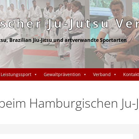
cher Ju-Jutsu Ve
itsu, Brazilian Jiu-Jitsu und artverwandte Sportarten
Leistungssport
Gewaltprävention
Verband
Kontakt
eim Hamburgischen Ju-J