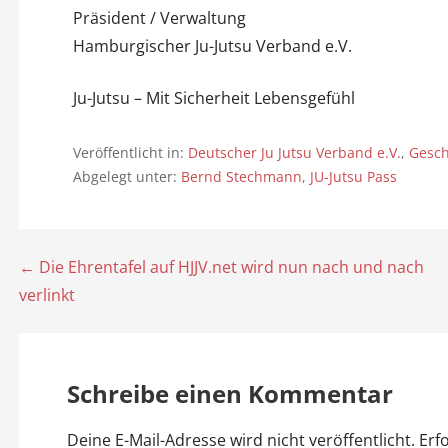
Präsident / Verwaltung
Hamburgischer Ju-Jutsu Verband e.V.
Ju-Jutsu – Mit Sicherheit Lebensgefühl
Veröffentlicht in:
Deutscher Ju Jutsu Verband e.V.
,
Gesch
Abgelegt unter:
Bernd Stechmann
,
JU-Jutsu Pass
← Die Ehrentafel auf HJJV.net wird nun nach und nach
B
verlinkt
e
i
Schreibe einen Kommentar
t
Deine E-Mail-Adresse wird nicht veröffentlicht.
Erf