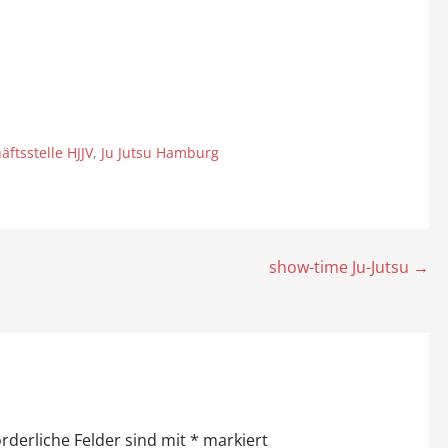
äftsstelle HJJV
,
Ju Jutsu Hamburg
show-time Ju-Jutsu →
orderliche Felder sind mit
*
markiert