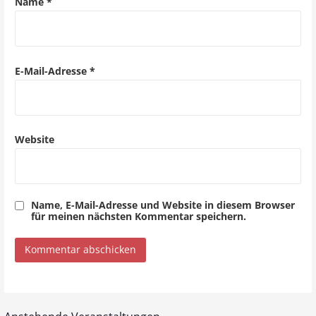
a
Name
*
t
i
o
E-Mail-Adresse
*
n
Website
Name, E-Mail-Adresse und Website in diesem Browser
für meinen nächsten Kommentar speichern.