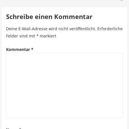
e
i
Schreibe einen Kommentar
t
Deine E-Mail-Adresse wird nicht veröffentlicht.
Erforderliche
r
Felder sind mit
*
markiert
a
Kommentar
*
g
s
n
a
v
i
g