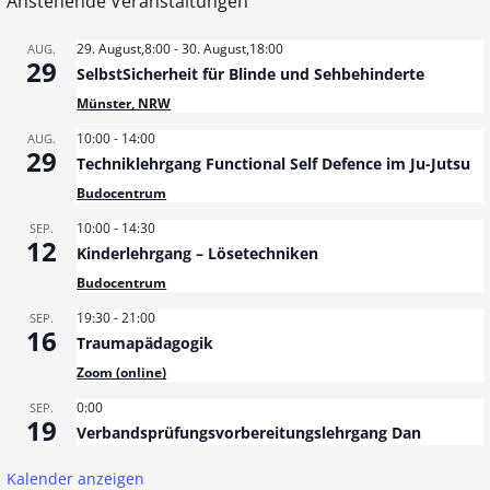
Anstehende Veranstaltungen
29. August,8:00
-
30. August,18:00
AUG.
29
SelbstSicherheit für Blinde und Sehbehinderte
Münster, NRW
10:00
-
14:00
AUG.
29
Techniklehrgang Functional Self Defence im Ju-Jutsu
Budocentrum
10:00
-
14:30
SEP.
12
Kinderlehrgang – Lösetechniken
Budocentrum
19:30
-
21:00
SEP.
16
Traumapädagogik
Zoom (online)
0:00
SEP.
19
Verbandsprüfungsvorbereitungslehrgang Dan
Kalender anzeigen