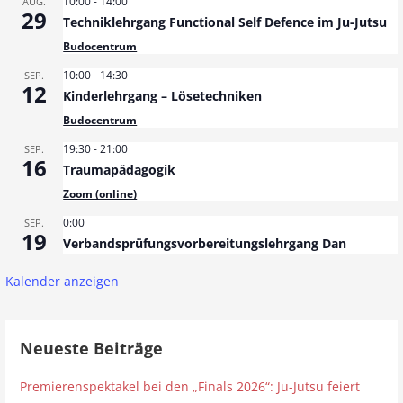
10:00
-
14:00
AUG.
29
Techniklehrgang Functional Self Defence im Ju-Jutsu
Budocentrum
10:00
-
14:30
SEP.
12
Kinderlehrgang – Lösetechniken
Budocentrum
19:30
-
21:00
SEP.
16
Traumapädagogik
Zoom (online)
0:00
SEP.
19
Verbandsprüfungsvorbereitungslehrgang Dan
Kalender anzeigen
Neueste Beiträge
Premierenspektakel bei den „Finals 2026“: Ju-Jutsu feiert