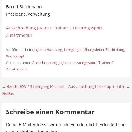
Bernd Stechmann
Präsident /Verwaltung
Ausschreibung Ju-Jutsu Trainer C Leistungssport
Zusatzmodul
Veröffentlicht in:
Ju Jutsu Hamburg
,
Lehrgänge
,
Übungsleiter Fortbildung
,
Wettkampf
Abgelegt unter:
Ausschreibung
,
Ju-Jutsu
,
Leistungssport
,
Trainer C
,
Zusatzmodul
← Bericht BSV-19 Lehrgang Michael
Ausschreibung Insel Cup Ju-Jutsu →
B
Richter
e
i
Schreibe einen Kommentar
t
Deine E-Mail-Adresse wird nicht veröffentlicht.
Erforderliche
r
Felder sind mit
*
markiert