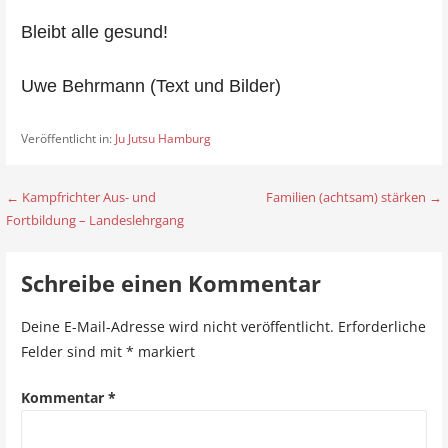
Bleibt alle gesund!
Uwe Behrmann (Text und Bilder)
Veröffentlicht in:
Ju Jutsu Hamburg
← Kampfrichter Aus- und
Familien (achtsam) stärken →
B
Fortbildung – Landeslehrgang
e
i
Schreibe einen Kommentar
t
Deine E-Mail-Adresse wird nicht veröffentlicht.
Erforderliche
r
Felder sind mit
*
markiert
a
Kommentar
*
g