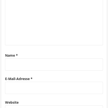
s
n
a
v
i
g
a
Name
*
t
i
o
E-Mail-Adresse
*
n
Website