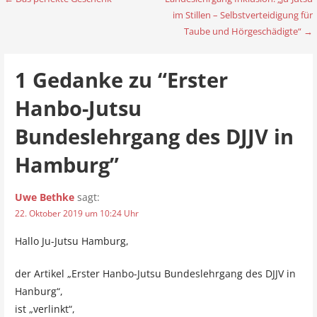
B
im Stillen – Selbstverteidigung für
e
Taube und Hörgeschädigte“ →
i
1 Gedanke zu
“Erster
t
Hanbo-Jutsu
r
a
Bundeslehrgang des DJJV in
g
Hamburg”
s
Uwe Bethke
sagt:
n
22. Oktober 2019 um 10:24 Uhr
a
Hallo Ju-Jutsu Hamburg,
v
der Artikel „Erster Hanbo-Jutsu Bundeslehrgang des DJJV in
i
Hanburg“,
g
ist „verlinkt“,