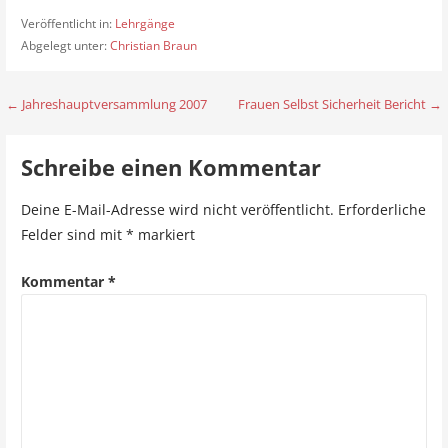
Veröffentlicht in:
Lehrgänge
Abgelegt unter:
Christian Braun
← Jahreshauptversammlung 2007
Frauen Selbst Sicherheit Bericht →
B
e
Schreibe einen Kommentar
i
Deine E-Mail-Adresse wird nicht veröffentlicht.
Erforderliche
t
Felder sind mit
*
markiert
r
Kommentar
*
a
g
s
n
a