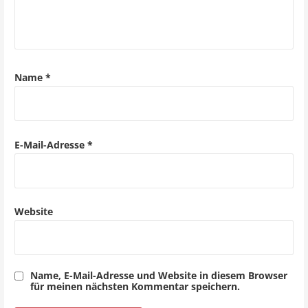
v
i
g
Name
*
a
t
i
E-Mail-Adresse
*
o
n
Website
Name, E-Mail-Adresse und Website in diesem Browser
für meinen nächsten Kommentar speichern.