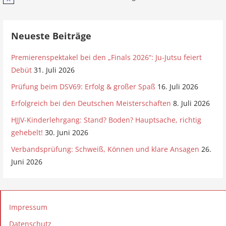
H
i
n
w
e
Neueste Beiträge
i
s
Premierenspektakel bei den „Finals 2026“: Ju-Jutsu feiert
Debüt
31. Juli 2026
Prüfung beim DSV69: Erfolg & großer Spaß
16. Juli 2026
Erfolgreich bei den Deutschen Meisterschaften
8. Juli 2026
HJJV-Kinderlehrgang: Stand? Boden? Hauptsache, richtig
gehebelt!
30. Juni 2026
Verbandsprüfung: Schweiß, Können und klare Ansagen
26.
Juni 2026
Impressum
Datenschutz