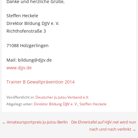
Danke und herzliche Grüße,
Steffen Heckele
Direktor Bildung DJJV e. V.
Richthofenstraße 3
71088 Holzgerlingen
Mail: bildung@djjv.de
www.djjv.de
Trainer B Gewaltprävention 2014
Veröffentlicht in:
Deutscher Ju Jutsu Verband e.V.
Abgelegt unter:
Direktor Bildung DJJV e. V.
,
Steffen Heckele
← Amateursportpreis Ju-Jutsu Berlin
Die Ehrentafel auf HJJV.net wird nun
B
nach und nach verlinkt →
e