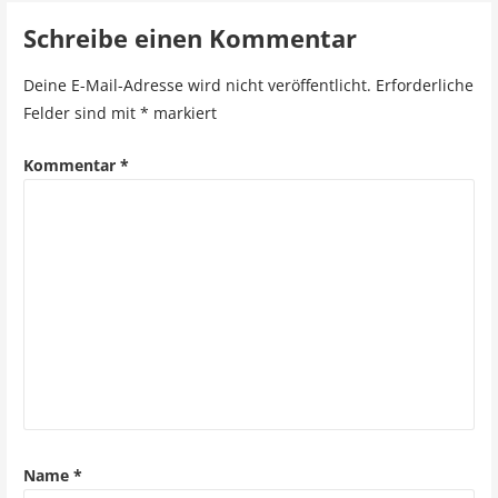
i
Schreibe einen Kommentar
t
Deine E-Mail-Adresse wird nicht veröffentlicht.
Erforderliche
r
Felder sind mit
*
markiert
a
Kommentar
*
g
s
n
a
v
i
g
a
Name
*