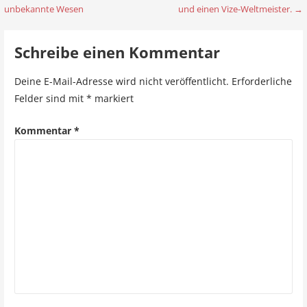
unbekannte Wesen
und einen Vize-Weltmeister. →
e
i
Schreibe einen Kommentar
t
Deine E-Mail-Adresse wird nicht veröffentlicht.
Erforderliche
r
Felder sind mit
*
markiert
a
Kommentar
*
g
s
n
a
v
i
g