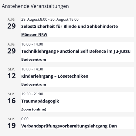
Anstehende Veranstaltungen
29. August,8:00
-
30. August,18:00
AUG.
29
SelbstSicherheit für Blinde und Sehbehinderte
Münster, NRW
10:00
-
14:00
AUG.
29
Techniklehrgang Functional Self Defence im Ju-Jutsu
Budocentrum
10:00
-
14:30
SEP.
12
Kinderlehrgang – Lösetechniken
Budocentrum
19:30
-
21:00
SEP.
16
Traumapädagogik
Zoom (online)
0:00
SEP.
19
Verbandsprüfungsvorbereitungslehrgang Dan