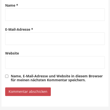
a
Name
*
t
i
o
E-Mail-Adresse
*
n
Website
Name, E-Mail-Adresse und Website in diesem Browser
für meinen nächsten Kommentar speichern.