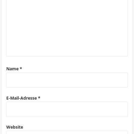
s
n
a
v
i
g
a
Name
*
t
i
o
E-Mail-Adresse
*
n
Website