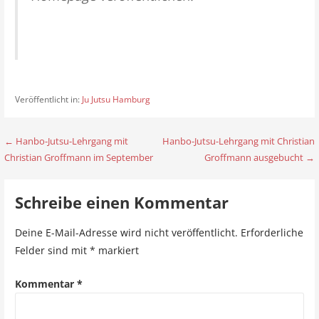
Veröffentlicht in:
Ju Jutsu Hamburg
← Hanbo-Jutsu-Lehrgang mit
Hanbo-Jutsu-Lehrgang mit Christian
B
Christian Groffmann im September
Groffmann ausgebucht →
e
i
Schreibe einen Kommentar
t
Deine E-Mail-Adresse wird nicht veröffentlicht.
Erforderliche
r
Felder sind mit
*
markiert
a
Kommentar
*
g