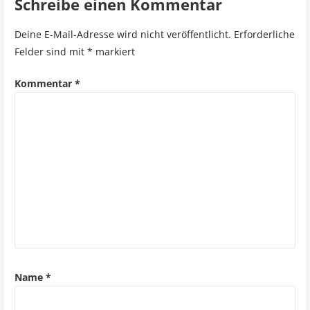
Schreibe einen Kommentar
t
r
Deine E-Mail-Adresse wird nicht veröffentlicht.
Erforderliche
Felder sind mit
*
markiert
a
g
Kommentar
*
s
n
a
v
i
g
a
Name
*
t
i