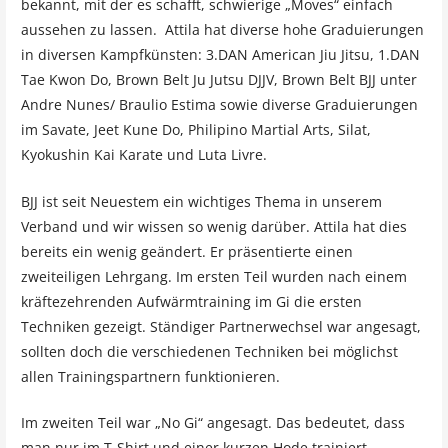
bekannt, mit der es schafft, schwierige „Moves“ einfach
aussehen zu lassen. Attila hat diverse hohe Graduierungen
in diversen Kampfkünsten: 3.DAN American Jiu Jitsu, 1.DAN
Tae Kwon Do, Brown Belt Ju Jutsu DJJV, Brown Belt BJJ unter
Andre Nunes/ Braulio Estima sowie diverse Graduierungen
im Savate, Jeet Kune Do, Philipino Martial Arts, Silat,
Kyokushin Kai Karate und Luta Livre.
BJJ ist seit Neuestem ein wichtiges Thema in unserem
Verband und wir wissen so wenig darüber. Attila hat dies
bereits ein wenig geändert. Er präsentierte einen
zweiteiligen Lehrgang. Im ersten Teil wurden nach einem
kräftezehrenden Aufwärmtraining im Gi die ersten
Techniken gezeigt. Ständiger Partnerwechsel war angesagt,
sollten doch die verschiedenen Techniken bei möglichst
allen Trainingspartnern funktionieren.
Im zweiten Teil war „No Gi“ angesagt. Das bedeutet, dass
man nur im T-Shirt und einer kurzen Hode trainiert.