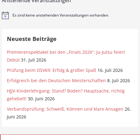
Anstehende Veranstaltungen
Es sind keine anstehenden Veranstaltungen vorhanden.
H
i
n
w
e
Neueste Beiträge
i
s
Premierenspektakel bei den „Finals 2026“: Ju-Jutsu feiert
Debüt
31. Juli 2026
Prüfung beim DSV69: Erfolg & großer Spaß
16. Juli 2026
Erfolgreich bei den Deutschen Meisterschaften
8. Juli 2026
HJJV-Kinderlehrgang: Stand? Boden? Hauptsache, richtig
gehebelt!
30. Juni 2026
Verbandsprüfung: Schweiß, Können und klare Ansagen
26.
Juni 2026