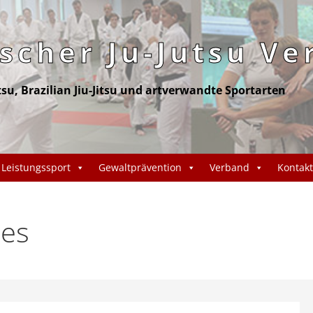
cher Ju-Jutsu Ve
itsu, Brazilian Jiu-Jitsu und artverwandte Sportarten
Leistungssport
Gewaltprävention
Verband
Kontakt
nes