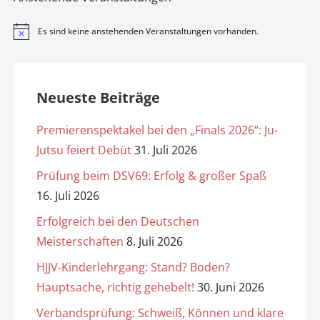
Es sind keine anstehenden Veranstaltungen vorhanden.
H
i
n
w
e
i
Neueste Beiträge
s
Premierenspektakel bei den „Finals 2026“: Ju-
Jutsu feiert Debüt
31. Juli 2026
Prüfung beim DSV69: Erfolg & großer Spaß
16. Juli 2026
Erfolgreich bei den Deutschen
Meisterschaften
8. Juli 2026
HJJV-Kinderlehrgang: Stand? Boden?
Hauptsache, richtig gehebelt!
30. Juni 2026
Verbandsprüfung: Schweiß, Können und klare