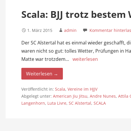
n
Scala: BJJ trotz bestem
1. März 2015
admin
Kommentar hinterla
Der SC Alstertal hat es einmal wieder geschafft,
waren nicht so gut: tolles Wetter, Prüfungen in 
Matte war trotzdem…
weiterlesen
Weiterlesen →
Veröffentlicht in:
Scala
,
Vereine im HJJV
Abgelegt unter:
American Jiu Jitsu
,
Andre Nunes
,
Attila 
Langenhorn
,
Luta Livre
,
SC Alstertal
,
SCALA