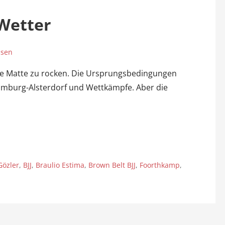
 Wetter
ssen
 die Matte zu rocken. Die Ursprungsbedingungen
Hamburg-Alsterdorf und Wettkämpfe. Aber die
Gözler
,
BJJ
,
Braulio Estima
,
Brown Belt BJJ
,
Foorthkamp
,