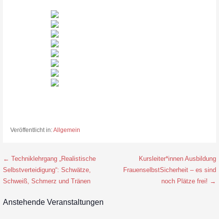
Veröffentlicht in:
Allgemein
← Techniklehrgang „Realistische
Kursleiter*innen Ausbildung
B
Selbstverteidigung“: Schwätze,
FrauenselbstSicherheit – es sind
e
Schweiß, Schmerz und Tränen
noch Plätze frei! →
i
Anstehende Veranstaltungen
t