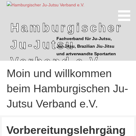
Z
u
m
Hamburgischer
I
n
Fachverband für Ju-Jutsu,
Ju-Jutsu
h
Jiu-Jitsu, Brazilian Jiu-Jitsu
a
und artverwandte Sportarten
l
Verband e.V.
t
Moin und willkommen
s
p
beim Hamburgischen Ju-
r
i
Jutsu Verband e.V.
n
g
e
n
Vorbereitungslehrgäng