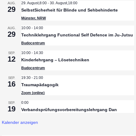
29. August,8:00
-
30. August,18:00
AUG.
r
29
SelbstSicherheit für Blinde und Sehbehinderte
a
Münster, NRW
10:00
-
14:00
AUG.
g
29
Techniklehrgang Functional Self Defence im Ju-Jutsu
s
Budocentrum
n
10:00
-
14:30
SEP.
12
Kinderlehrgang – Lösetechniken
a
Budocentrum
v
19:30
-
21:00
SEP.
16
i
Traumapädagogik
Zoom (online)
g
0:00
SEP.
a
19
Verbandsprüfungsvorbereitungslehrgang Dan
t
Kalender anzeigen
i