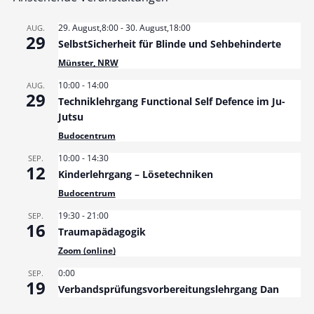
29. August,8:00
-
30. August,18:00
AUG.
29
SelbstSicherheit für Blinde und Sehbehinderte
Münster, NRW
10:00
-
14:00
AUG.
29
Techniklehrgang Functional Self Defence im Ju-
Jutsu
Budocentrum
10:00
-
14:30
SEP.
12
Kinderlehrgang – Lösetechniken
Budocentrum
19:30
-
21:00
SEP.
16
Traumapädagogik
Zoom (online)
0:00
SEP.
19
Verbandsprüfungsvorbereitungslehrgang Dan