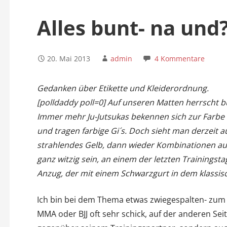
n
Alles bunt- na und
20. Mai 2013
admin
4 Kommentare
Gedanken über Etikette und Kleiderordnung.
[polldaddy poll=0] Auf unseren Matten herrscht bu
Immer mehr Ju-Jutsukas bekennen sich zur Farbe ( 
und tragen farbige Gi´s. Doch sieht man derzeit a
strahlendes Gelb, dann wieder Kombinationen aus
ganz witzig sein, an einem der letzten Trainings
Anzug, der mit einem Schwarzgurt in dem klassisch
Ich bin bei dem Thema etwas zwiegespalten- zum 
MMA oder BJJ oft sehr schick, auf der anderen Sei