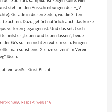
 der Sportart/Kampfkunst zeigen sollte. Hier
sonst steht in den Ausschreibungen des HJJV
te). Gerade in diesen Zeiten, wo die Sitten
kette achten. Dazu gehört natürlich auch das kurze
jos verloren gegangen ist. Und das setzt sich
ette heißt es „Leben und Leben lassen“, beide
 der Gi´s sollten nicht zu extrem sein. Einigen
ollte man sonst eine Grenze setzen? Im Verein
eg“ lösen.
bt- ein weißer Gi ist Pflicht!
iderordnung
,
Respekt
,
weißer Gi