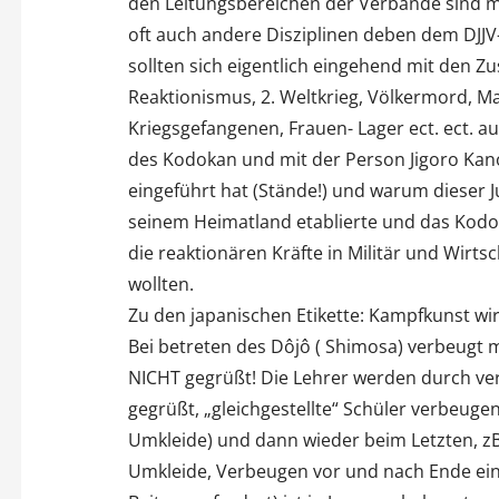
den Leitungsbereichen der Verbände sind me
oft auch andere Disziplinen deben dem DJJV-
sollten sich eigentlich eingehend mit den
Reaktionismus, 2. Weltkrieg, Völkermord, 
Kriegsgefangenen, Frauen- Lager ect. ect. au
des Kodokan und mit der Person Jigoro Kan
eingeführt hat (Stände!) und warum dieser 
seinem Heimatland etablierte und das Kodoka
die reaktionären Kräfte in Militär und Wir
wollten.
Zu den japanischen Etikette: Kampfkunst wird
Bei betreten des Dôjô ( Shimosa) verbeugt 
NICHT gegrüßt! Die Lehrer werden durch ve
gegrüßt, „gleichgestellte“ Schüler verbeugen 
Umkleide) und dann wieder beim Letzten, zB
Umkleide, Verbeugen vor und nach Ende ein