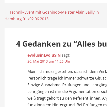
← Technik-Event mit Goshindo-Meister Alain Sailly in
B
Hamburg 01./02.06.2013
e
i
4 Gedanken zu
“ Alles b
t
r
evolusinEvoluSiN
sagt:
20. Mai 2013 um 11:26 Uhr
a
Moin, ich muss gestehen, dass ich dem Verfas
g
Persönlich trage ich immer schwarze Gis, sch
Einzige Ausnahme: Prüfungen und Lehrgä
s
Lehrgängen ist mir die Argumentation ersich
n
weiß trägt gehört zu den Referent_innen. Arg
funktionalem Hintergrund. Bei Prüfungen 