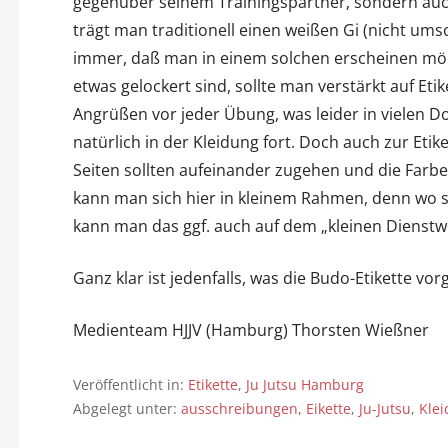
gegenüber seinem Trainingspartner, sondern auch
trägt man traditionell einen weißen Gi (nicht um
immer, daß man in einem solchen erscheinen möch
etwas gelockert sind, sollte man verstärkt auf Eti
Angrüßen vor jeder Übung, was leider in vielen Do
natürlich in der Kleidung fort. Doch auch zur Etik
Seiten sollten aufeinander zugehen und die Farben
kann man sich hier in kleinem Rahmen, denn wo s
kann man das ggf. auch auf dem „kleinen Dienstw
Ganz klar ist jedenfalls, was die Budo-Etikette vorgi
Medienteam HJJV (Hamburg) Thorsten Wießner
Veröffentlicht in:
Etikette
,
Ju Jutsu Hamburg
Abgelegt unter:
ausschreibungen
,
Eikette
,
Ju-Jutsu
,
Kle