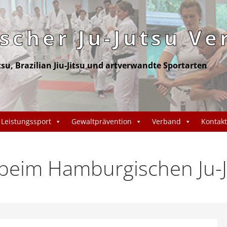
cher Ju-Jutsu Ve
itsu, Brazilian Jiu-Jitsu und artverwandte Sportarten
Leistungssport
Gewaltprävention
Verband
Kontakt
eim Hamburgischen Ju-J