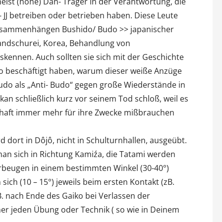
ist (hohe) Dan- Träger in der Verantwortung, die
 JJ betreiben oder betrieben haben. Diese Leute
 Zusammenhängen Bushido/ Budo >> japanischer
Mandschurei, Korea, Behandlung von
skennen. Auch sollten sie sich mit der Geschichte
o beschäftigt haben, warum dieser weiße Anzüge
Judo als „Anti- Budo“ gegen große Wiederstände in
n schließlich kurz vor seinem Tod schloß, weil es
tschaft immer mehr für ihre Zwecke mißbrauchen
 dort in Dôjô, nicht in Schulturnhallen, ausgeübt.
man sich in Richtung Kamiźa, die Tatami werden
rbeugen in einem bestimmten Winkel (30-40°)
sich (10 – 15°) jeweils beim ersten Kontakt (zB.
. nach Ende des Gaiko bei Verlassen der
er jeden Übung oder Technik ( so wie in Deinem