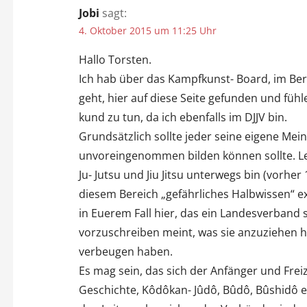
Jobi
sagt:
4. Oktober 2015 um 11:25 Uhr
Hallo Torsten.
Ich hab über das Kampfkunst- Board, im Be
geht, hier auf diese Seite gefunden und füh
kund zu tun, da ich ebenfalls im DJJV bin.
Grundsätzlich sollte jeder seine eigene Mein
unvoreingenommen bilden können sollte. Leid
Ju- Jutsu und Jiu Jitsu unterwegs bin (vorher 1
diesem Bereich „gefährliches Halbwissen“ ext
in Euerem Fall hier, das ein Landesverband 
vorzuschreiben meint, was sie anzuziehen h
verbeugen haben.
Es mag sein, das sich der Anfänger und Freize
Geschichte, Kôdôkan- Jûdô, Bûdô, Bûshidô e