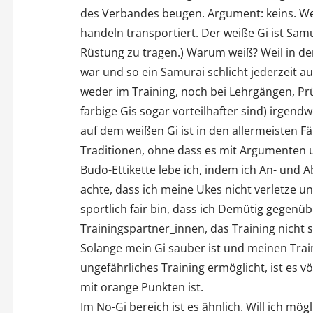
a
des Verbandes beugen. Argument: keins. We
v
handeln transportiert. Der weiße Gi ist Sam
Rüstung zu tragen.) Warum weiß? Weil in der
i
war und so ein Samurai schlicht jederzeit auf
weder im Training, noch bei Lehrgängen, P
g
farbige Gis sogar vorteilhafter sind) irgen
a
auf dem weißen Gi ist in den allermeisten Fäl
Traditionen, ohne dass es mit Argumenten u
t
Budo-Ettikette lebe ich, indem ich An- und A
i
achte, dass ich meine Ukes nicht verletze u
sportlich fair bin, dass ich Demütig gegen
o
Trainingspartner_innen, das Training nicht
n
Solange mein Gi sauber ist und meinen Trai
ungefährliches Training ermöglicht, ist es vö
mit orange Punkten ist.
Im No-Gi bereich ist es ähnlich. Will ich mögl