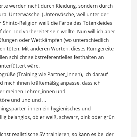
rte werden nicht durch Kleidung, sondern durch
urai Unterwäsche. (Unterwäsche, weil unter der
 Shinto-Religion weiß die Farbe des Totenkleides
 den Tod vorbereitet sein wollte. Nun will ich aber
rüfungen oder Wettkämpfen (wo unterschiedlich
dwen töten. Mit anderen Worten: dieses Rumgereite
len schlicht selbstreferentielles festhalten an
nterfüttert wäre.
bgrüße (Training wie Partner_innen), ich darauf
nd mich ihnen kräftemäßig anpasse, dass ich
über meinen Lehrer_innen und
 störe und und und …
ningsparter_innen ein hygienisches und
llig belanglos, ob er weiß, schwarz, pink oder grün
ichst realistische SV trainieren, so kann es bei der