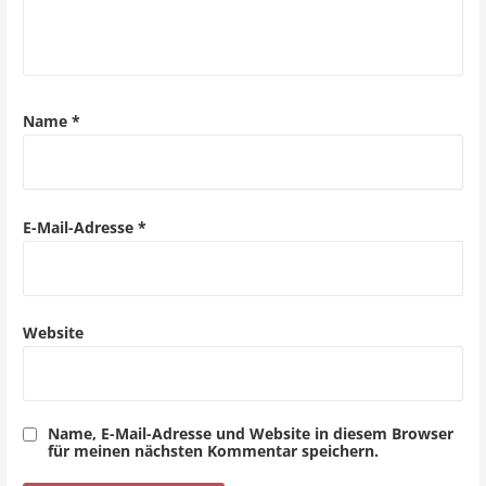
i
g
a
Name
*
t
i
o
E-Mail-Adresse
*
n
Website
Name, E-Mail-Adresse und Website in diesem Browser
für meinen nächsten Kommentar speichern.