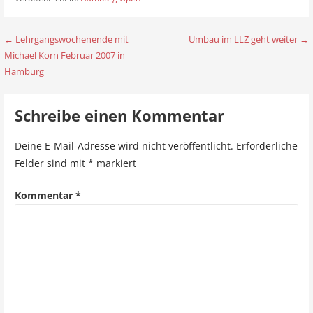
← Lehrgangswochenende mit
Umbau im LLZ geht weiter →
B
Michael Korn Februar 2007 in
e
Hamburg
i
Schreibe einen Kommentar
t
r
Deine E-Mail-Adresse wird nicht veröffentlicht.
Erforderliche
Felder sind mit
*
markiert
a
g
Kommentar
*
s
n
a
v