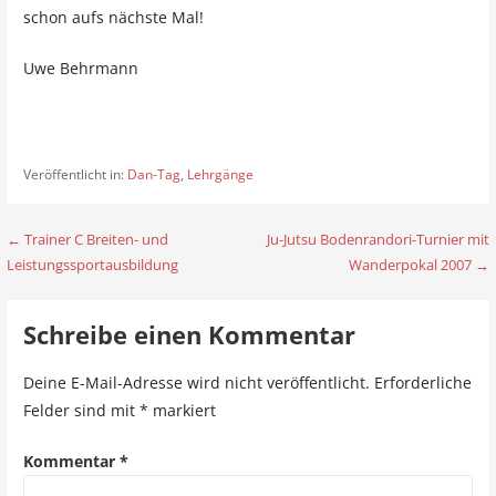
schon aufs nächste Mal!
Uwe Behrmann
Veröffentlicht in:
Dan-Tag
,
Lehrgänge
← Trainer C Breiten- und
Ju-Jutsu Bodenrandori-Turnier mit
B
Leistungssportausbildung
Wanderpokal 2007 →
e
i
Schreibe einen Kommentar
t
Deine E-Mail-Adresse wird nicht veröffentlicht.
Erforderliche
r
Felder sind mit
*
markiert
a
Kommentar
*
g