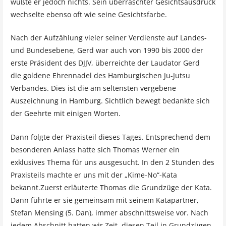
wußte er jedoch nichts. Sein überraschter Gesichtsausdruck
wechselte ebenso oft wie seine Gesichtsfarbe.
Nach der Aufzählung vieler seiner Verdienste auf Landes-
und Bundesebene, Gerd war auch von 1990 bis 2000 der
erste Präsident des DJJV, überreichte der Laudator Gerd
die
goldene Ehrennadel des Hamburgischen Ju-Jutsu
Verbandes.
Dies ist die am seltensten vergebene
Auszeichnung in Hamburg. Sichtlich bewegt bedankte sich
der Geehrte mit einigen Worten.
Dann folgte der Praxisteil dieses Tages. Entsprechend dem
besonderen Anlass hatte sich Thomas Werner ein
exklusives Thema für uns ausgesucht. In den 2 Stunden des
Praxisteils machte er uns mit der „Kime-No“-Kata
bekannt.Zuerst erläuterte Thomas die Grundzüge der Kata.
Dann führte er sie gemeinsam mit seinem Katapartner,
Stefan Mensing (5. Dan), immer abschnittsweise vor. Nach
jedem Abschnitt hatten wir Zeit, diesen Teil in Grundzügen