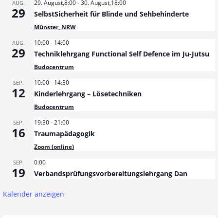
29. August,8:00
-
30. August,18:00
AUG.
r
29
SelbstSicherheit für Blinde und Sehbehinderte
a
Münster, NRW
10:00
-
14:00
AUG.
g
29
Techniklehrgang Functional Self Defence im Ju-Jutsu
s
Budocentrum
n
10:00
-
14:30
SEP.
12
Kinderlehrgang – Lösetechniken
a
Budocentrum
v
19:30
-
21:00
SEP.
16
i
Traumapädagogik
Zoom (online)
g
0:00
SEP.
a
19
Verbandsprüfungsvorbereitungslehrgang Dan
t
Kalender anzeigen
i