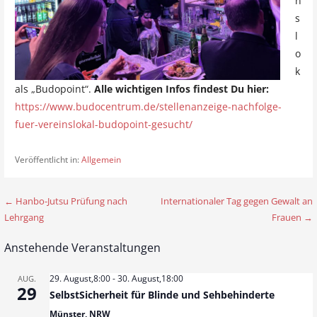
n
s
l
o
k
als „Budopoint“.
Alle wichtigen Infos findest Du hier:
https://www.budocentrum.de/stellenanzeige-nachfolge-
fuer-vereinslokal-budopoint-gesucht/
Veröffentlicht in:
Allgemein
← Hanbo-Jutsu Prüfung nach
Internationaler Tag gegen Gewalt an
B
Lehrgang
Frauen →
e
Anstehende Veranstaltungen
i
t
29. August,8:00
-
30. August,18:00
AUG.
29
SelbstSicherheit für Blinde und Sehbehinderte
r
Münster, NRW