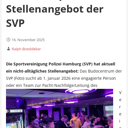
Stellenangebot der
SVP
16. November 2025
Ralph Boeddeker
Die Sportvereinigung Polizei Hamburg (SVP) hat aktuell
ein nicht-alltägliches Stellenangebot:
Das Budocentrum der
SVP (Foto) sucht ab 1. Januar 2026 eine engagierte Person
oder ein Team zur Pacht-Nachfol
ge/Leitung des
V
e
r
e
i