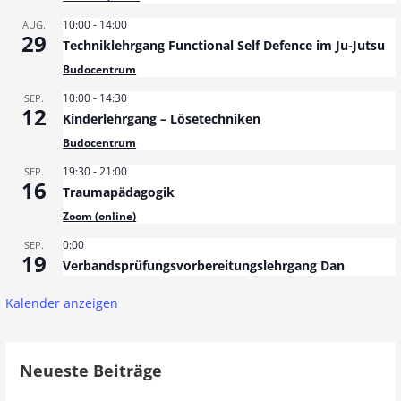
a
10:00
-
14:00
AUG.
29
Techniklehrgang Functional Self Defence im Ju-Jutsu
g
Budocentrum
s
10:00
-
14:30
SEP.
12
n
Kinderlehrgang – Lösetechniken
Budocentrum
a
19:30
-
21:00
SEP.
v
16
Traumapädagogik
i
Zoom (online)
g
0:00
SEP.
19
Verbandsprüfungsvorbereitungslehrgang Dan
a
Kalender anzeigen
t
i
Neueste Beiträge
o