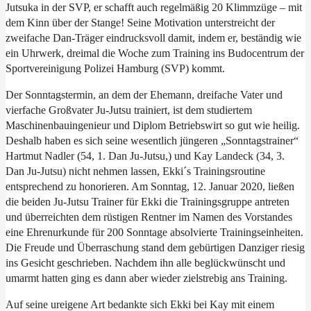
Jutsuka in der SVP, er schafft auch regelmäßig 20 Klimmzüge – mit
dem Kinn über der Stange! Seine Motivation unterstreicht der
zweifache Dan-Träger eindrucksvoll damit, indem er, beständig wie
ein Uhrwerk, dreimal die Woche zum Training ins Budocentrum der
Sportvereinigung Polizei Hamburg (SVP) kommt.
Der Sonntagstermin, an dem der Ehemann, dreifache Vater und
vierfache Großvater Ju-Jutsu trainiert, ist dem studiertem
Maschinenbauingenieur und Diplom Betriebswirt so gut wie heilig.
Deshalb haben es sich seine wesentlich jüngeren „Sonntagstrainer“
Hartmut Nadler (54, 1. Dan Ju-Jutsu,) und Kay Landeck (34, 3.
Dan Ju-Jutsu) nicht nehmen lassen, Ekki´s Trainingsroutine
entsprechend zu honorieren. Am Sonntag, 12. Januar 2020, ließen
die beiden Ju-Jutsu Trainer für Ekki die Trainingsgruppe antreten
und überreichten dem rüstigen Rentner im Namen des Vorstandes
eine Ehrenurkunde für 200 Sonntage absolvierte Trainingseinheiten.
Die Freude und Überraschung stand dem gebürtigen Danziger riesig
ins Gesicht geschrieben. Nachdem ihn alle beglückwünscht und
umarmt hatten ging es dann aber wieder zielstrebig ans Training.
Auf seine ureigene Art bedankte sich Ekki bei Kay mit einem