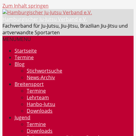
Zum Inhalt springen
Hamburgischer Ju-Jutsu Verband e.V.
Fachverband für Ju-Jutsu, Jiu-Jitsu, Brazilian Jiu-Jitsu und
artverwandte Sportarten
MENU
MENU
Startseite
Termine
Blog
Stichwortsuche
News-Archiv
Breitensport
Termine
Lehrteam
Hanbo-Jutsu
Downloads
Jugend
Termine
Downloads