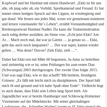
Kopfwurf und bei Hartmut mit einem Handwurf. „Ekki ist für uns
alle, ob jung oder alt, ein Vorbild, Sportkamerad und Freund. Er hat
immer einen lustigen Spruch auf den Lippen, ist wissbegierig und
gut drauf. Wir freuen uns jedes Mal, wenn wir gemeinsam trainieren
und lernen voneinander für´s Leben“, erzählt Vorstandsmitglied und
Breitensportwart Hartmut Nadler. Da kann die Trainermotivation
auch ruhig derber ausfallen, im Sinne von: „Echt jetzt Ekki? Am
Ar… Mach noch mal, dat war ja Garnix … ja genau so… Ekki,
geht das auch noch langsamer? … Der war super, kannst wieder
gehen … Was denn? Davon? Zieh Ekki, zieh …“.
Dabei hat Ekki erst mit Mitte 60 begonnen, Ju-Jutsu zu betreiben
und zielstrebig wie er ist, seine Prüfungen bis zum ersten Dan
(Schwarzgut) 2003 durchgezogen. Der zweite Dan folgte 2015.
Und was sagt Ekki, wie er das schafft? Mit breitem, freudigem
Grinsen: „Es fällt mir leicht mich zu disziplinieren. Der Sport hält
mich fit und gesund und ich habe Spaß ohne Ende“. Vielleicht liegt
es auch daran, dass Ekki sein Leben lang Sport trieb. Als
Jugendlicher war er bereits Hamburger und Schleswig-Holsteiner
Vizemeister auf der Mittelstrecke. Mit seiner gleichaltrigen
Laufgruppe, die „Schnellen Waden“ joggte er 45 Jahre einmal die