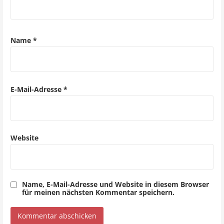
i
g
a
Name
*
t
i
o
E-Mail-Adresse
*
n
Website
Name, E-Mail-Adresse und Website in diesem Browser
für meinen nächsten Kommentar speichern.