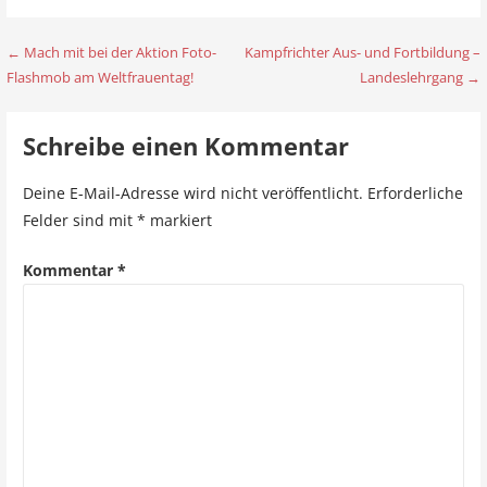
← Mach mit bei der Aktion Foto-
Kampfrichter Aus- und Fortbildung –
B
Flashmob am Weltfrauentag!
Landeslehrgang →
e
i
Schreibe einen Kommentar
t
Deine E-Mail-Adresse wird nicht veröffentlicht.
Erforderliche
r
Felder sind mit
*
markiert
a
Kommentar
*
g
s
n
a
v