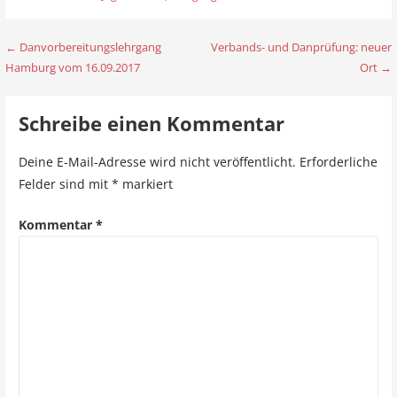
← Danvorbereitungslehrgang
Verbands- und Danprüfung: neuer
B
Hamburg vom 16.09.2017
Ort →
e
i
Schreibe einen Kommentar
t
Deine E-Mail-Adresse wird nicht veröffentlicht.
Erforderliche
r
Felder sind mit
*
markiert
a
Kommentar
*
g
s
n
a
v