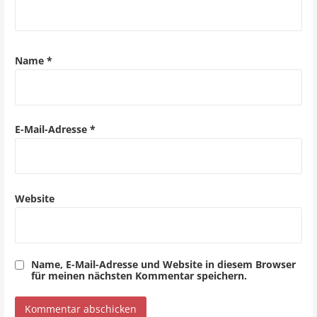
i
g
a
Name
*
t
i
o
E-Mail-Adresse
*
n
Website
Name, E-Mail-Adresse und Website in diesem Browser
für meinen nächsten Kommentar speichern.