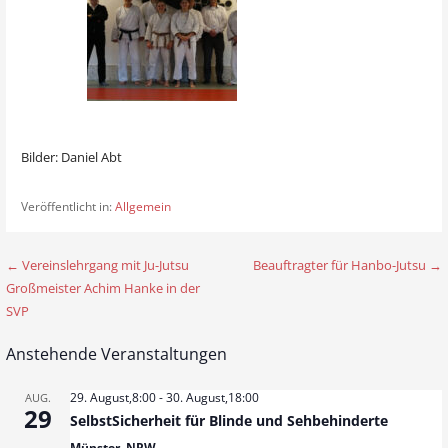
Bilder: Daniel Abt
Veröffentlicht in:
Allgemein
← Vereinslehrgang mit Ju-Jutsu
Beauftragter für Hanbo-Jutsu →
B
Großmeister Achim Hanke in der
e
SVP
i
Anstehende Veranstaltungen
t
29. August,8:00
-
30. August,18:00
AUG.
r
29
SelbstSicherheit für Blinde und Sehbehinderte
Münster, NRW