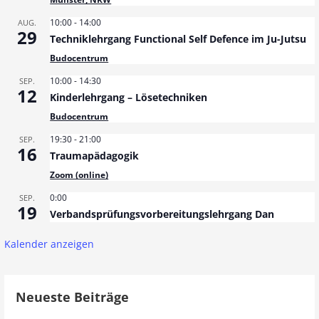
a
10:00
-
14:00
AUG.
g
29
Techniklehrgang Functional Self Defence im Ju-Jutsu
s
Budocentrum
n
10:00
-
14:30
SEP.
12
Kinderlehrgang – Lösetechniken
a
Budocentrum
v
19:30
-
21:00
SEP.
16
i
Traumapädagogik
Zoom (online)
g
0:00
SEP.
a
19
Verbandsprüfungsvorbereitungslehrgang Dan
t
Kalender anzeigen
i
o
Neueste Beiträge
n