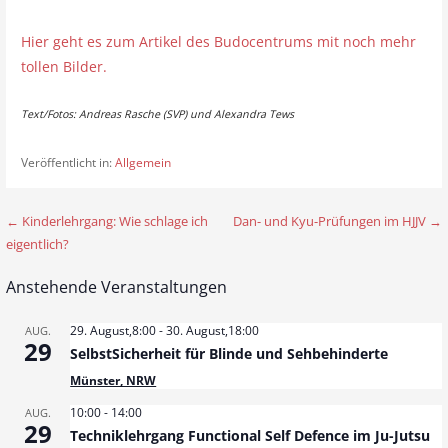
Hier geht es zum Artikel des Budocentrums mit noch mehr
tollen Bilder.
Text/Fotos: Andreas Rasche (SVP) und Alexandra Tews
Veröffentlicht in:
Allgemein
← Kinderlehrgang: Wie schlage ich
Dan- und Kyu-Prüfungen im HJJV →
B
eigentlich?
e
Anstehende Veranstaltungen
i
t
29. August,8:00
-
30. August,18:00
AUG.
29
SelbstSicherheit für Blinde und Sehbehinderte
r
Münster, NRW
a
10:00
-
14:00
AUG.
29
Techniklehrgang Functional Self Defence im Ju-Jutsu
g