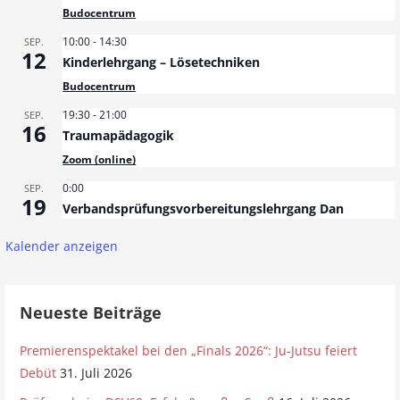
Budocentrum
s
10:00
-
14:30
SEP.
12
n
Kinderlehrgang – Lösetechniken
Budocentrum
a
19:30
-
21:00
SEP.
v
16
Traumapädagogik
i
Zoom (online)
g
0:00
SEP.
19
Verbandsprüfungsvorbereitungslehrgang Dan
a
Kalender anzeigen
t
i
Neueste Beiträge
o
n
Premierenspektakel bei den „Finals 2026“: Ju-Jutsu feiert
Debüt
31. Juli 2026