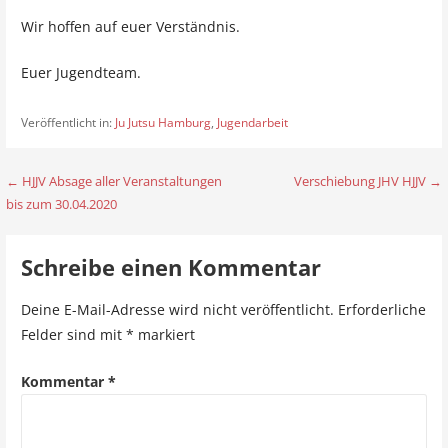
Wir hoffen auf euer Verständnis.
Euer Jugendteam.
Veröffentlicht in:
Ju Jutsu Hamburg
,
Jugendarbeit
← HJJV Absage aller Veranstaltungen
Verschiebung JHV HJJV →
B
bis zum 30.04.2020
e
i
Schreibe einen Kommentar
t
Deine E-Mail-Adresse wird nicht veröffentlicht.
Erforderliche
r
Felder sind mit
*
markiert
a
Kommentar
*
g
s