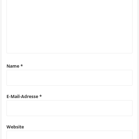
n
a
v
i
g
a
Name
*
t
i
o
E-Mail-Adresse
*
n
Website