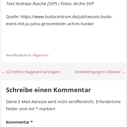
Text Andreas Rasche (SVP) / Fotos: Archiv SVP
Quelle: https://www.budocentrum.de/jubilaeums-budo-
event-mit-ju-jutsu-grossmeister-achim-hanke/
Veröffentlicht in:
Allgemein
← ICO WM in Nagykanizsa/Ungarn
Kinderlehrgang im Oktober →
B
e
Schreibe einen Kommentar
i
Deine E-Mail-Adresse wird nicht veröffentlicht.
Erforderliche
t
Felder sind mit
*
markiert
r
Kommentar
*
a