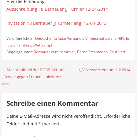
Hier die Einladung:
Ausschreibung 18 Bernauer JJ Turnier 12-04-2014
Invitation 18 Bernauer JJ Turnier engl 12-04-2013
Veröffentlicht in:
Deutscher Ju Jutsu Verband e.V.
,
Geschäftsstelle HJJV
,
Ju
Jutsu Hamburg
,
Wettkampf
Abgelegt unter:
Bernauer Vereinsturnier
,
Bernd Stechmann
,
Paul Lietz
← Macht mit bei der DOSB-Aktion
HJJV Newsletter vom 1.2.2014 →
B
„Gewalt gegen Frauen – nicht mit
e
uns!
i
Schreibe einen Kommentar
t
r
Deine E-Mail-Adresse wird nicht veröffentlicht.
Erforderliche
Felder sind mit
*
markiert
a