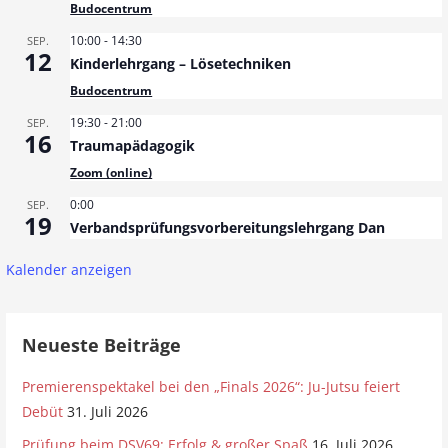
Budocentrum
10:00
-
14:30
SEP.
12
Kinderlehrgang – Lösetechniken
Budocentrum
19:30
-
21:00
SEP.
16
Traumapädagogik
Zoom (online)
0:00
SEP.
19
Verbandsprüfungsvorbereitungslehrgang Dan
Kalender anzeigen
Neueste Beiträge
Premierenspektakel bei den „Finals 2026“: Ju-Jutsu feiert
Debüt
31. Juli 2026
Prüfung beim DSV69: Erfolg & großer Spaß
16. Juli 2026