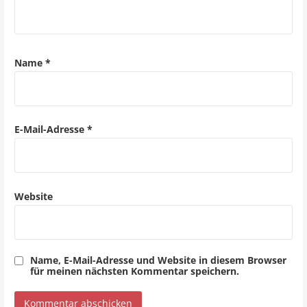
i
g
a
Name
*
t
i
o
E-Mail-Adresse
*
n
Website
Name, E-Mail-Adresse und Website in diesem Browser
für meinen nächsten Kommentar speichern.