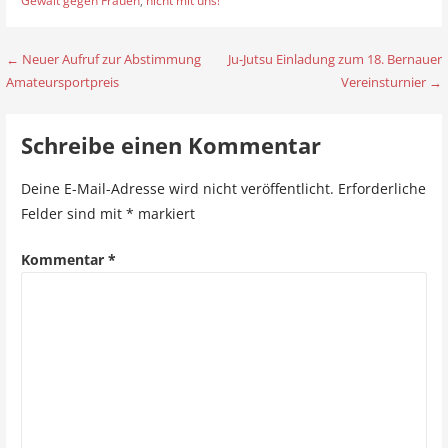
Gewalt gegen Frauen
,
nicht mit uns!
← Neuer Aufruf zur Abstimmung
Ju-Jutsu Einladung zum 18. Bernauer
B
Amateursportpreis
Vereinsturnier →
e
i
Schreibe einen Kommentar
t
Deine E-Mail-Adresse wird nicht veröffentlicht.
Erforderliche
r
Felder sind mit
*
markiert
a
Kommentar
*
g
s
n
a
v