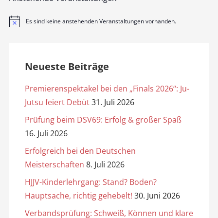
Es sind keine anstehenden Veranstaltungen vorhanden.
H
i
n
w
e
i
Neueste Beiträge
s
Premierenspektakel bei den „Finals 2026“: Ju-
Jutsu feiert Debüt
31. Juli 2026
Prüfung beim DSV69: Erfolg & großer Spaß
16. Juli 2026
Erfolgreich bei den Deutschen
Meisterschaften
8. Juli 2026
HJJV-Kinderlehrgang: Stand? Boden?
Hauptsache, richtig gehebelt!
30. Juni 2026
Verbandsprüfung: Schweiß, Können und klare