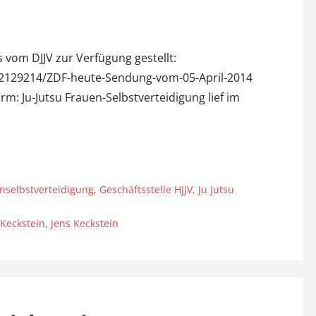
s vom DJJV zur Verfügung gestellt:
/2129214/ZDF-heute-Sendung-vom-05-April-2014
m: Ju-Jutsu Frauen-Selbstverteidigung lief im
nselbstverteidigung
,
Geschäftsstelle HJJV
,
Ju Jutsu
Keckstein
,
Jens Keckstein