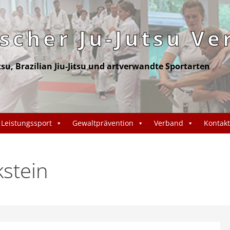
cher Ju-Jutsu Ve
itsu, Brazilian Jiu-Jitsu und artverwandte Sportarten
Leistungssport
Gewaltprävention
Verband
Kontakt
stein