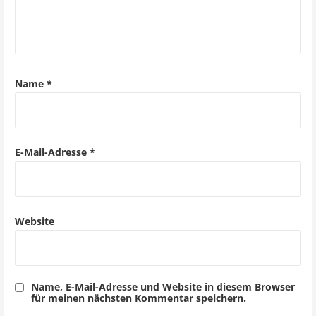
v
i
g
a
Name
*
t
i
o
E-Mail-Adresse
*
n
Website
Name, E-Mail-Adresse und Website in diesem Browser
für meinen nächsten Kommentar speichern.