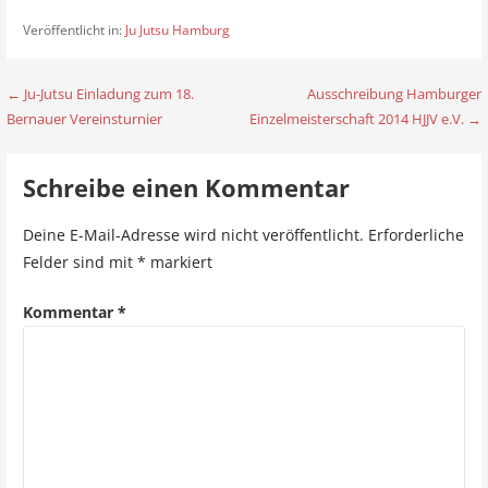
Veröffentlicht in:
Ju Jutsu Hamburg
← Ju-Jutsu Einladung zum 18.
Ausschreibung Hamburger
B
Bernauer Vereinsturnier
Einzelmeisterschaft 2014 HJJV e.V. →
e
i
Schreibe einen Kommentar
t
Deine E-Mail-Adresse wird nicht veröffentlicht.
Erforderliche
r
Felder sind mit
*
markiert
a
Kommentar
*
g
s
n
a