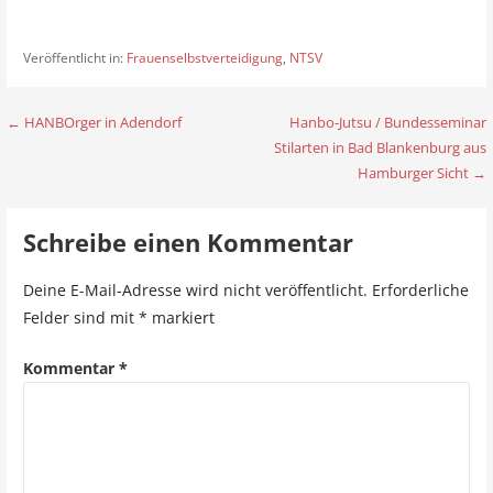
Veröffentlicht in:
Frauenselbstverteidigung
,
NTSV
← HANBOrger in Adendorf
Hanbo-Jutsu / Bundesseminar
B
Stilarten in Bad Blankenburg aus
e
Hamburger Sicht →
i
Schreibe einen Kommentar
t
r
Deine E-Mail-Adresse wird nicht veröffentlicht.
Erforderliche
Felder sind mit
*
markiert
a
g
Kommentar
*
s
n
a