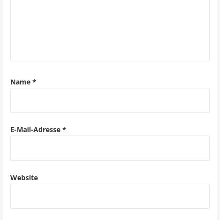
v
i
g
a
Name
*
t
i
o
E-Mail-Adresse
*
n
Website