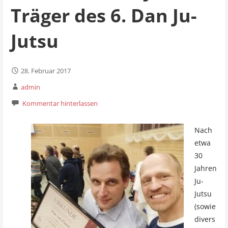
Träger des 6. Dan Ju-
Jutsu
28. Februar 2017
admin
Kommentar hinterlassen
Nach
etwa
30
Jahren
Ju-
Jutsu
(sowie
divers