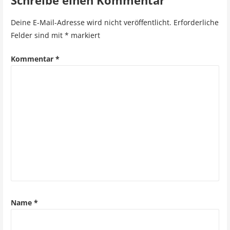
Schreibe einen Kommentar
t
r
Deine E-Mail-Adresse wird nicht veröffentlicht.
Erforderliche
Felder sind mit
*
markiert
a
g
Kommentar
*
s
n
a
v
i
g
a
Name
*
t
i