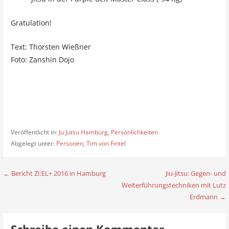
Gratulation!
Text: Thorsten Wießner
Foto: Zanshin Dojo
Veröffentlicht in:
Ju Jutsu Hamburg
,
Persönlichkeiten
Abgelegt unter:
Personen
,
Tim von Fintel
← Bericht ZI:EL+ 2016 in Hamburg
Jiu-Jitsu: Gegen- und
B
Weiterführungstechniken mit Lutz
e
Erdmann →
i