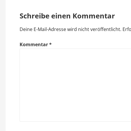
i
Schreibe einen Kommentar
t
Deine E-Mail-Adresse wird nicht veröffentlicht.
Erf
r
a
Kommentar
*
g
s
n
a
v
i