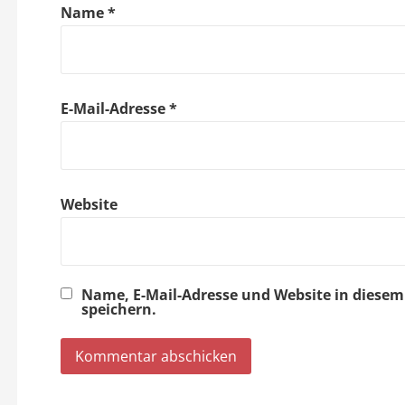
g
Name
*
a
t
E-Mail-Adresse
*
i
o
Website
n
Name, E-Mail-Adresse und Website in dies
speichern.