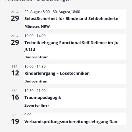
29. August,8:00
-
30. August,18:00
AUG.
29
SelbstSicherheit für Blinde und Sehbehinderte
Münster, NRW
10:00
-
14:00
AUG.
29
Techniklehrgang Functional Self Defence im Ju-
Jutsu
Budocentrum
10:00
-
14:30
SEP.
12
Kinderlehrgang – Lösetechniken
Budocentrum
19:30
-
21:00
SEP.
16
Traumapädagogik
Zoom (online)
0:00
SEP.
19
Verbandsprüfungsvorbereitungslehrgang Dan