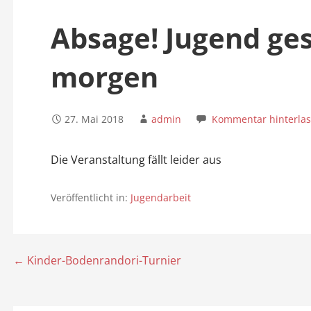
n
Absage! Jugend ges
morgen
27. Mai 2018
admin
Kommentar hinterla
Die Veranstaltung fällt leider aus
Veröffentlicht in:
Jugendarbeit
← Kinder-Bodenrandori-Turnier
B
e