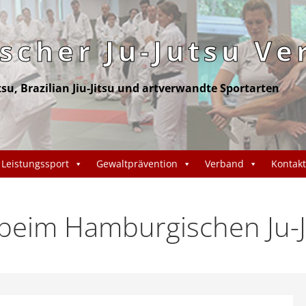
cher Ju-Jutsu Ve
itsu, Brazilian Jiu-Jitsu und artverwandte Sportarten
Leistungssport
Gewaltprävention
Verband
Kontakt
eim Hamburgischen Ju-J