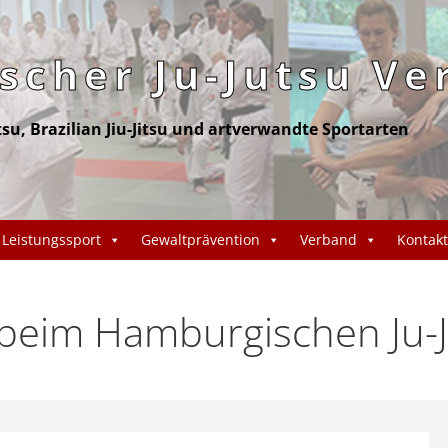
cher Ju-Jutsu Ve
itsu, Brazilian Jiu-Jitsu und artverwandte Sportarten
Leistungssport
Gewaltprävention
Verband
Kontakt
eim Hamburgischen Ju-J