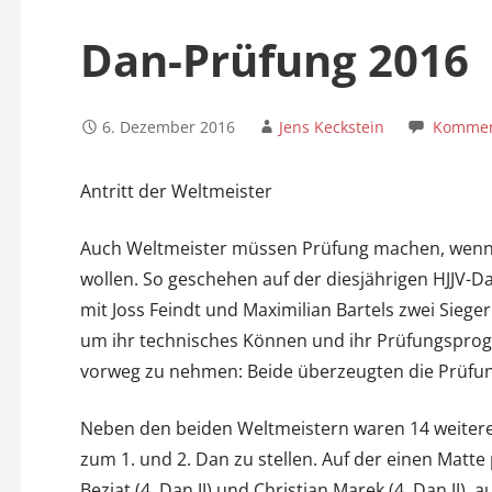
n
Dan-Prüfung 2016
6. Dezember 2016
Jens Keckstein
Komment
Antritt der Weltmeister
Auch Weltmeister müssen Prüfung machen, wenn 
wollen. So geschehen auf der diesjährigen HJJV-
mit Joss Feindt und Maximilian Bartels zwei Siege
um ihr technisches Können und ihr Prüfungspro
vorweg zu nehmen: Beide überzeugten die Prüf
Neben den beiden Weltmeistern waren 14 weitere
zum 1. und 2. Dan zu stellen. Auf der einen Matte p
Beziat (4. Dan JJ) und Christian Marek (4. Dan JJ), 