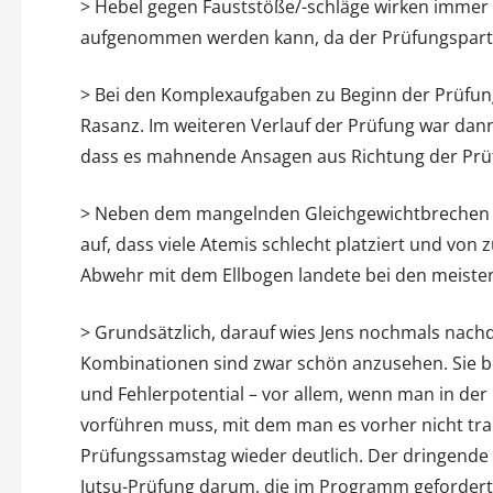
> Hebel gegen Fauststöße/-schläge wirken immer
aufgenommen werden kann, da der Prüfungspartne
> Bei den Komplexaufgaben zu Beginn der Prüfung 
Rasanz. Im weiteren Verlauf der Prüfung war dan
dass es mahnende Ansagen aus Richtung der Prüf
> Neben dem mangelnden Gleichgewichtbrechen b
auf, dass viele Atemis schlecht platziert und von 
Abwehr mit dem Ellbogen landete bei den meisten 
> Grundsätzlich, darauf wies Jens nochmals nachdr
Kombinationen sind zwar schön anzusehen. Sie b
und Fehlerpotential – vor allem, wenn man in der
vorführen muss, mit dem man es vorher nicht tra
Prüfungssamstag wieder deutlich. Der dringende Ra
Jutsu-Prüfung darum, die im Programm gefordert