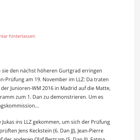
ar hinterlassen
sie den nächst höheren Gurtgrad erringen
Dan-Prüfung am 19. November im LLZ: Da traten
r der Junioren-WM 2016 in Madrid auf die Matte,
gramm zum 1. Dan zu demonstrieren. Um es
ungskommission…
 Jukas ins LLZ gekommen, um sich der Prüfung
rüften Jens Keckstein (6. Dan JJ), Jean-Pierre
auf der anderen Olaf Bertram (5. Dan JJ), Fatma