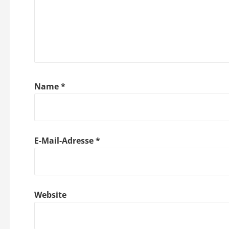
a
v
i
g
Name
*
a
t
E-Mail-Adresse
*
i
o
Website
n