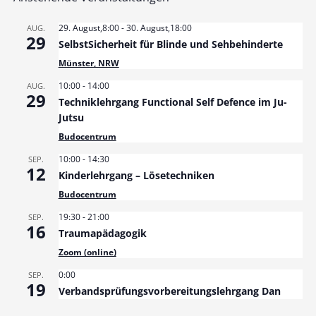
29. August,8:00
-
30. August,18:00
AUG.
29
SelbstSicherheit für Blinde und Sehbehinderte
Münster, NRW
10:00
-
14:00
AUG.
29
Techniklehrgang Functional Self Defence im Ju-
Jutsu
Budocentrum
10:00
-
14:30
SEP.
12
Kinderlehrgang – Lösetechniken
Budocentrum
19:30
-
21:00
SEP.
16
Traumapädagogik
Zoom (online)
0:00
SEP.
19
Verbandsprüfungsvorbereitungslehrgang Dan