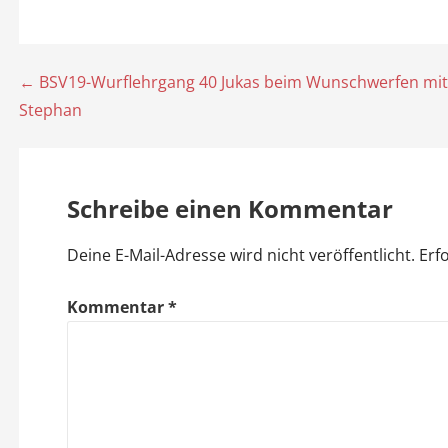
← BSV19-Wurflehrgang 40 Jukas beim Wunschwerfen mit
B
Stephan
e
i
Schreibe einen Kommentar
t
Deine E-Mail-Adresse wird nicht veröffentlicht.
Erf
r
a
Kommentar
*
g
s
n