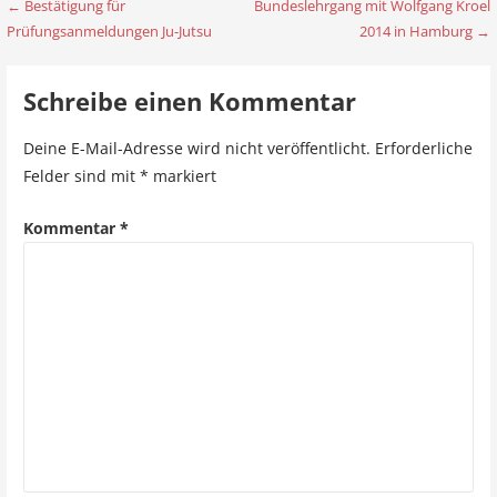
← Bestätigung für
Bundeslehrgang mit Wolfgang Kroel
B
Prüfungsanmeldungen Ju-Jutsu
2014 in Hamburg →
e
i
Schreibe einen Kommentar
t
Deine E-Mail-Adresse wird nicht veröffentlicht.
Erforderliche
r
Felder sind mit
*
markiert
a
Kommentar
*
g
s
n
a
v
i
g