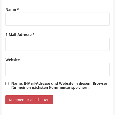
a
Name
*
t
i
o
E-Mail-Adresse
*
n
Website
Name, E-Mail-Adresse und Website in diesem Browser
für meinen nächsten Kommentar speichern.