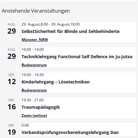
Anstehende Veranstaltungen
29. August,8:00
-
30. August,18:00
AUG.
29
SelbstSicherheit für Blinde und Sehbehinderte
Münster, NRW
10:00
-
14:00
AUG.
29
Techniklehrgang Functional Self Defence im Ju-Jutsu
Budocentrum
10:00
-
14:30
SEP.
12
Kinderlehrgang – Lösetechniken
Budocentrum
19:30
-
21:00
SEP.
16
Traumapädagogik
Zoom (online)
0:00
SEP.
19
Verbandsprüfungsvorbereitungslehrgang Dan