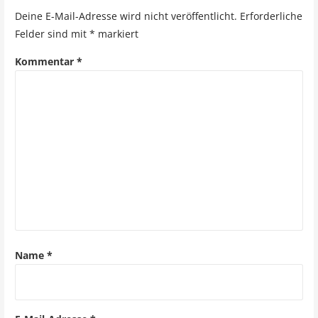
t
Deine E-Mail-Adresse wird nicht veröffentlicht.
Erforderliche
r
Felder sind mit
*
markiert
a
Kommentar
*
g
s
n
a
v
i
g
Name
*
a
t
i