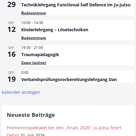
29
Techniklehrgang Functional Self Defence im Ju-Jutsu
Budocentrum
10:00
-
14:30
SEP.
12
Kinderlehrgang – Lösetechniken
Budocentrum
19:30
-
21:00
SEP.
16
Traumapädagogik
Zoom (online)
0:00
SEP.
19
Verbandsprüfungsvorbereitungslehrgang Dan
Kalender anzeigen
Neueste Beiträge
Premierenspektakel bei den „Finals 2026“: Ju-Jutsu feiert
Debüt
31. Juli 2026