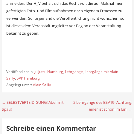
anmelden.
Der HJJV behält sich das Recht vor, die auf Maßnahmen
gefertigten Foto- und Filmaufnahmen nach eigenem Ermessen zu
verwenden. Sollte jemand die Veröffentlichung nicht wünschen, so
ist dieses dem Veranstaltungsleiter vor Beginn der Veranstaltung
bekannt zu geben.
__________________________________
Veröffentlicht in:
Ju Jutsu Hamburg
,
Lehrgänge
,
Lehrgänge mit Alain
Sailly
,
SVP Hamburg
Abgelegt unter:
Alain Sailly
← SELBSTVERTEIDIGUNG! Aber mit
2 Lehrgänge des BSV19- Achtung,
B
Spaß!
einer ist schon im Juni →
e
i
Schreibe einen Kommentar