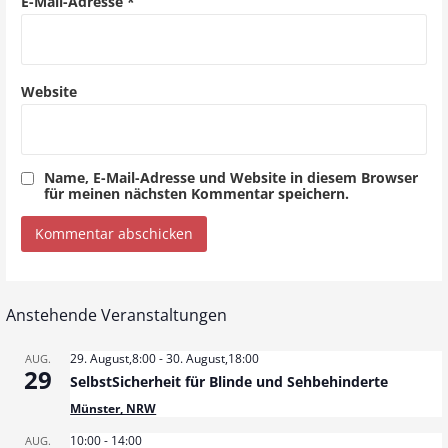
E-Mail-Adresse
*
o
n
Website
Name, E-Mail-Adresse und Website in diesem Browser
für meinen nächsten Kommentar speichern.
Anstehende Veranstaltungen
29. August,8:00
-
30. August,18:00
AUG.
29
SelbstSicherheit für Blinde und Sehbehinderte
Münster, NRW
10:00
-
14:00
AUG.