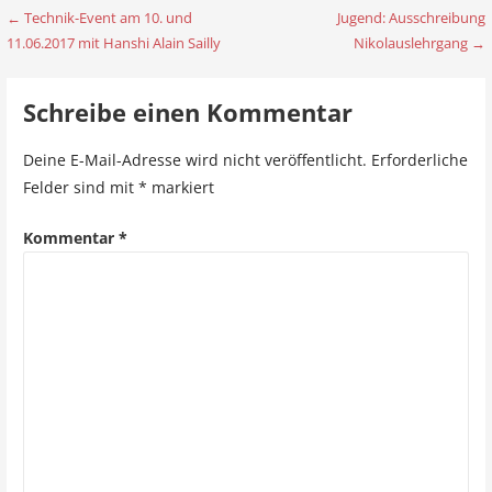
← Technik-Event am 10. und
Jugend: Ausschreibung
B
11.06.2017 mit Hanshi Alain Sailly
Nikolauslehrgang →
e
i
Schreibe einen Kommentar
t
Deine E-Mail-Adresse wird nicht veröffentlicht.
Erforderliche
r
Felder sind mit
*
markiert
a
Kommentar
*
g
s
n
a
v
i