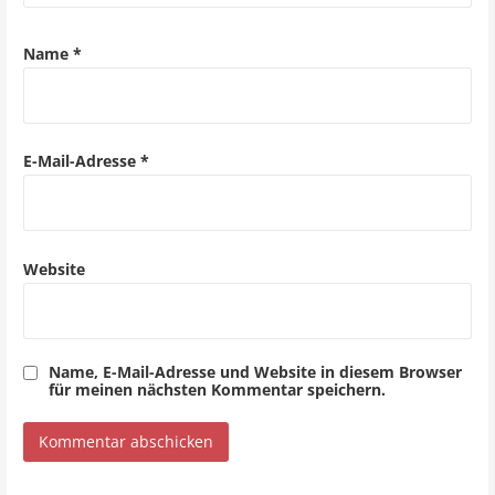
g
a
Name
*
t
i
o
E-Mail-Adresse
*
n
Website
Name, E-Mail-Adresse und Website in diesem Browser
für meinen nächsten Kommentar speichern.