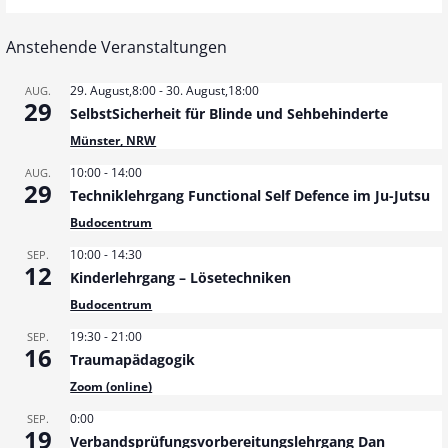
Anstehende Veranstaltungen
29. August,8:00
-
30. August,18:00
AUG.
29
SelbstSicherheit für Blinde und Sehbehinderte
Münster, NRW
10:00
-
14:00
AUG.
29
Techniklehrgang Functional Self Defence im Ju-Jutsu
Budocentrum
10:00
-
14:30
SEP.
12
Kinderlehrgang – Lösetechniken
Budocentrum
19:30
-
21:00
SEP.
16
Traumapädagogik
Zoom (online)
0:00
SEP.
19
Verbandsprüfungsvorbereitungslehrgang Dan